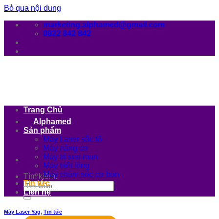
Bỏ qua nội dung
marketing.alphamed@gmail.com
0822 842 842
Trang Chủ
Alphamed
Sản phẩm
Máy Laser sắc tố
Máy nâng cơ
Máy trị sẹo mụn
Máy triệt lông
Máy chăm sóc cơ bản
Tìm kiếm:
Tin tức
Liên hệ
Máy Laser Yag
,
Tin tức