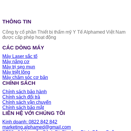
THÔNG TIN
Công ty cổ phần Thiết bị thẩm mỹ Y Tế Alphamed Việt Nam
được cấp phép hoạt động
CÁC DÒNG MÁY
Máy Laser sắc tố
Máy nâng cơ
Máy trị sẹo mụn
Máy triệt lông
Máy chăm sóc cơ bản
CHÍNH SÁCH
Chính sách bảo hành
Chính sách đổi trả
Chính sách vận chuyển
Chính sách bảo mật
LIÊN HỆ VỚI CHÚNG TÔI
Kinh doanh: 0822 842 842
marketing.alphamed@gmail.com