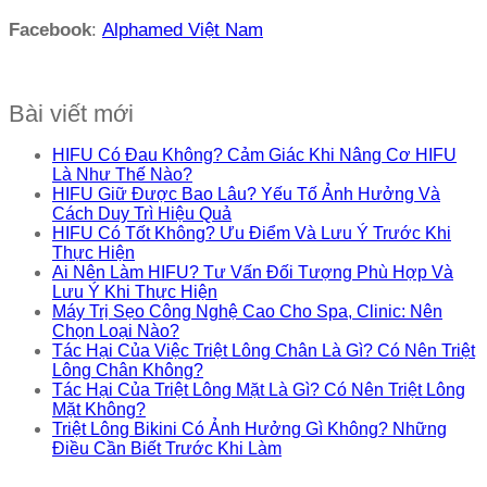
Facebook
:
Alphamed Việt Nam
Bài viết mới
HIFU Có Đau Không? Cảm Giác Khi Nâng Cơ HIFU
Là Như Thế Nào?
HIFU Giữ Được Bao Lâu? Yếu Tố Ảnh Hưởng Và
Cách Duy Trì Hiệu Quả
HIFU Có Tốt Không? Ưu Điểm Và Lưu Ý Trước Khi
Thực Hiện
Ai Nên Làm HIFU? Tư Vấn Đối Tượng Phù Hợp Và
Lưu Ý Khi Thực Hiện
Máy Trị Sẹo Công Nghệ Cao Cho Spa, Clinic: Nên
Chọn Loại Nào?
Tác Hại Của Việc Triệt Lông Chân Là Gì? Có Nên Triệt
Lông Chân Không?
Tác Hại Của Triệt Lông Mặt Là Gì? Có Nên Triệt Lông
Mặt Không?
Triệt Lông Bikini Có Ảnh Hưởng Gì Không? Những
Điều Cần Biết Trước Khi Làm