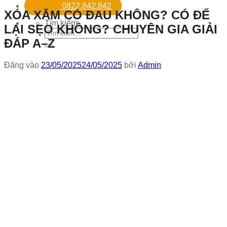
0822.842.842
XÓA XĂM CÓ ĐAU KHÔNG? CÓ ĐỂ
Tìm kiếm:
LẠI SẸO KHÔNG? CHUYÊN GIA GIẢI
ĐÁP A–Z
Đăng vào
23/05/2025
24/05/2025
bởi
Admin