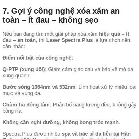
7. Gợi ý công nghệ xóa xăm an
toàn – ít đau – không sẹo
Nếu bạn đang tìm một giải pháp xóa xăm
hiệu quả – ít
đau – an toàn
, thì
Laser Spectra Plus
là lựa chọn nên
cân nhắc:
Điểm nổi bật của công nghệ:
Q-PTP (xung đôi)
: Giảm cảm giác đau và bảo vệ mô da
xung quanh.
Bước sóng 1064nm và 532nm
: Linh hoạt xử lý nhiều loại
mực và vùng da.
Chùm tia đồng tâm
: Phân bố năng lượng đều, không gây
bỏng rìa.
Không cần nghỉ dưỡng, không bong tróc mạnh.
Spectra Plus được nhiều
spa và bác sĩ da liễu tại Hàn