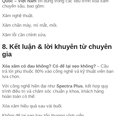
Quốc – Việt Nam
tin dùng trong các liệu trình xóa xăm
chuyên sâu, bao gồm:
Xăm nghệ thuật.
Xăm chân mày, mí mắt, môi.
Xăm lỗi cần chỉnh sửa.
8. Kết luận & lời khuyên từ chuyên
gia
Xóa xăm có đau không? Có để lại sẹo không?
– Câu
trả lời phụ thuộc 80% vào công nghệ và kỹ thuật viên bạn
lựa chọn.
Với công nghệ hiện đại như
Spectra Plus
, kết hợp quy
trình điều trị và chăm sóc chuẩn y khoa, khách hàng
hoàn toàn có thể:
Xóa xăm hiệu quả sau vài buổi.
Không để lại sẹo hay tổn thương vĩnh viễn.