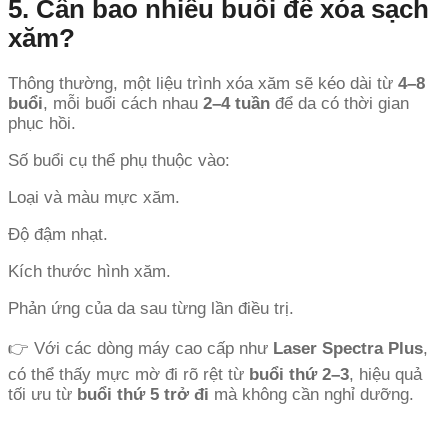
5. Cần bao nhiêu buổi để xóa sạch
xăm?
Thông thường, một liệu trình xóa xăm sẽ kéo dài từ
4–8
buổi
, mỗi buổi cách nhau
2–4 tuần
để da có thời gian
phục hồi.
Số buổi cụ thể phụ thuộc vào:
Loại và màu mực xăm.
Độ đậm nhạt.
Kích thước hình xăm.
Phản ứng của da sau từng lần điều trị.
👉 Với các dòng máy cao cấp như
Laser Spectra Plus
,
có thể thấy mực mờ đi rõ rệt từ
buổi thứ 2–3
, hiệu quả
tối ưu từ
buổi thứ 5 trở đi
mà không cần nghỉ dưỡng.