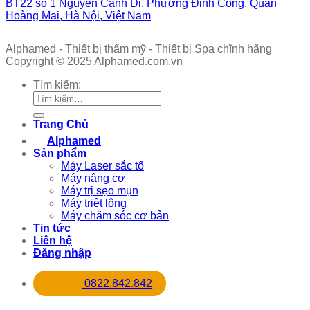
BT22 số 1 Nguyễn Cảnh Dị, Phường Định Công, Quận
Hoàng Mai, Hà Nội, Việt Nam
Alphamed - Thiết bị thẩm mỹ - Thiết bị Spa chĩnh hãng
Copyright © 2025 Alphamed.com.vn
Tìm kiếm:
Trang Chủ
Alphamed
Sản phẩm
Máy Laser sắc tố
Máy nâng cơ
Máy trị sẹo mụn
Máy triệt lông
Máy chăm sóc cơ bản
Tin tức
Liên hệ
Đăng nhập
0822.842.842