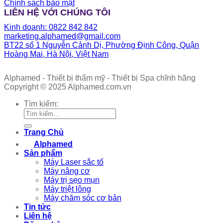
Chính sách bảo mật
LIÊN HỆ VỚI CHÚNG TÔI
Kinh doanh: 0822 842 842
marketing.alphamed@gmail.com
BT22 số 1 Nguyễn Cảnh Dị, Phường Định Công, Quận
Hoàng Mai, Hà Nội, Việt Nam
Alphamed - Thiết bị thẩm mỹ - Thiết bị Spa chĩnh hãng
Copyright © 2025 Alphamed.com.vn
Tìm kiếm:
Trang Chủ
Alphamed
Sản phẩm
Máy Laser sắc tố
Máy nâng cơ
Máy trị sẹo mụn
Máy triệt lông
Máy chăm sóc cơ bản
Tin tức
Liên hệ