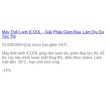
Máy Thổi Lạnh ICOOL – Giải Pháp Giảm Đau, Làm Dịu Da
Tức Thì
55.000.000
₫
(Giá chưa bao gồm VAT)
Máy thổi lạnh ICOOL giúp làm lạnh da, giảm đau tức thì, hỗ
trợ các liệu trình laser, triệt lông IPL, tiêm filler, botox. Làm
mát đến -30°C, hạn chế kích ứng.
-14%