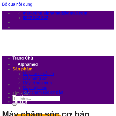
Bỏ qua nội dung
marketing.alphamed@gmail.com
0822 842 842
Trang Chủ
Alphamed
Sản phẩm
Máy Laser sắc tố
Máy nâng cơ
Máy trị sẹo mụn
Máy triệt lông
Máy chăm sóc cơ bản
Tìm kiếm:
Tin tức
Liên hệ
Máy chăm sóc cơ bản