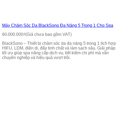
Máy Chăm Sóc Da BlackSono Đa Năng 5 Trong 1 Cho Spa
60.000.000
₫
(Giá chưa bao gồm VAT)
BlackSono – Thiết bị chăm sóc da đa năng 5 trong 1 tích hợp
HIFU, LDM, điện di, đẩy tinh chất và làm sạch sâu. Giải pháp
tối ưu giúp spa nâng cấp dịch vụ, tiết kiệm chi phí mà vẫn
chuyên nghiệp và hiệu quả vượt trội.