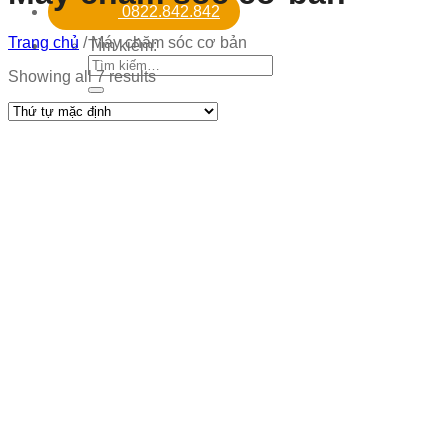
0822.842.842
Trang chủ
/
Máy chăm sóc cơ bản
Tìm kiếm:
Showing all 7 results