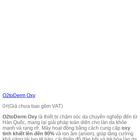
O2toDerm Oxy
0
₫
(Giá chưa bao gồm VAT)
O2toDerm Oxy
là thiết bị chăm sóc da chuyên nghiệp đến từ
Hàn Quốc, mang lại giải pháp toàn diện cho làn da khỏe
mạnh và rạng rỡ. Máy hoạt động bằng cách cung cấp
oxy
tinh khiết lên đến 90%
và ion âm (anion), giúp tăng cường
khả năng tái tạo tế bào, cải thiện độ đàn hồi và trẻ hóa làn da