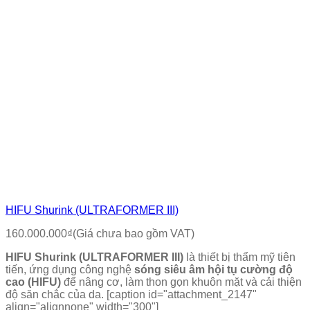
HIFU Shurink (ULTRAFORMER III)
160.000.000
₫
(Giá chưa bao gồm VAT)
HIFU Shurink (ULTRAFORMER III)
là thiết bị thẩm mỹ tiên
tiến, ứng dụng công nghệ
sóng siêu âm hội tụ cường độ
cao (HIFU)
để nâng cơ, làm thon gọn khuôn mặt và cải thiện
độ săn chắc của da. [caption id="attachment_2147"
align="alignnone" width="300"]