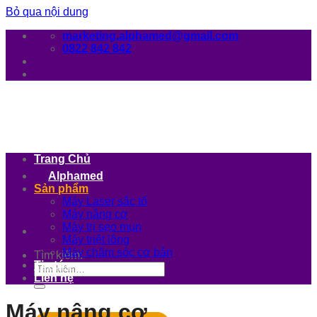
Bỏ qua nội dung
marketing.alphamed@gmail.com
0822 842 842
Trang Chủ
Alphamed
Sản phẩm
Máy Laser sắc tố
Máy nâng cơ
Máy trị sẹo mụn
Máy triệt lông
Máy chăm sóc cơ bản
Tìm kiếm:
Tin tức
Liên hệ
Máy nâng cơ