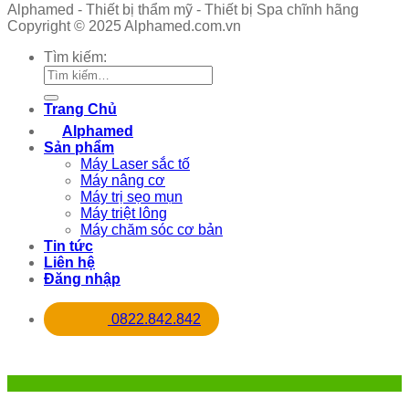
Alphamed - Thiết bị thẩm mỹ - Thiết bị Spa chĩnh hãng
Copyright © 2025 Alphamed.com.vn
Tìm kiếm:
Trang Chủ
Alphamed
Sản phẩm
Máy Laser sắc tố
Máy nâng cơ
Máy trị sẹo mụn
Máy triệt lông
Máy chăm sóc cơ bản
Tin tức
Liên hệ
Đăng nhập
0822.842.842