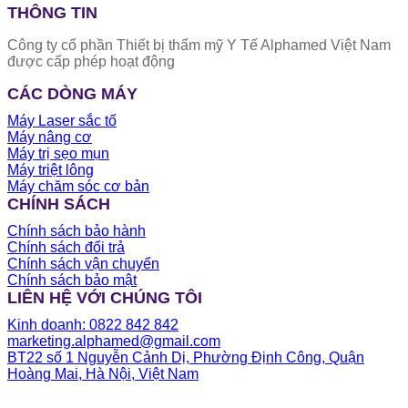
THÔNG TIN
Công ty cổ phần Thiết bị thẩm mỹ Y Tế Alphamed Việt Nam
được cấp phép hoạt động
CÁC DÒNG MÁY
Máy Laser sắc tố
Máy nâng cơ
Máy trị sẹo mụn
Máy triệt lông
Máy chăm sóc cơ bản
CHÍNH SÁCH
Chính sách bảo hành
Chính sách đổi trả
Chính sách vận chuyển
Chính sách bảo mật
LIÊN HỆ VỚI CHÚNG TÔI
Kinh doanh: 0822 842 842
marketing.alphamed@gmail.com
BT22 số 1 Nguyễn Cảnh Dị, Phường Định Công, Quận
Hoàng Mai, Hà Nội, Việt Nam