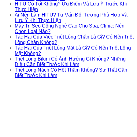
HIFU Có Tốt Không? Ưu Điểm Và Lưu Ý Trước Khi
Thực Hiện
Ai Nên Làm HIFU? Tư Vấn Đối Tượng Phù Hợp Và
Lưu Ý Khi Thực Hiện
Máy Trị Sẹo Công Nghệ Cao Cho Spa, Clinic: Nên
Chọn Loại Nào?
Tác Hại Của Việc Triệt Lông Chân Là Gì? Có Nên Triệt
Lông Chân Không?
Tác Hại Của Triệt Lông Mặt Là Gì? Có Nên Triệt Lông
Mặt Không?
Triệt Lông Bikini Có Ảnh Hưởng Gì Không? Những
Điều Cần Biết Trước Khi Làm
Triệt Lông Nách Có Hết Thâm Không? Sự Thật Cần
Biết Trước Khi Làm