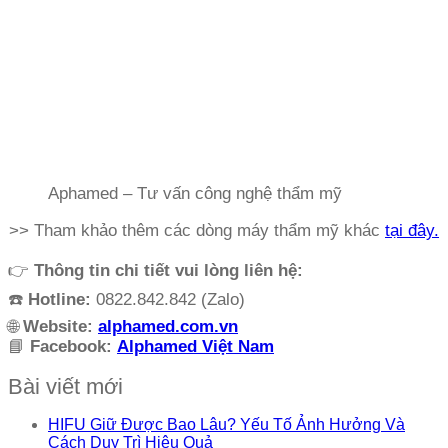
Aphamed – Tư vấn công nghệ thẩm mỹ
>> Tham khảo thêm các dòng máy thẩm mỹ khác
tại đây.
👉
Thông tin chi tiết vui lòng liên hệ:
☎️
Hotline:
0822.842.842 (Zalo)
🌐
Website:
alphamed.com.vn
📘
Facebook:
Alphamed Việt Nam
Bài viết mới
HIFU Giữ Được Bao Lâu? Yếu Tố Ảnh Hưởng Và
Cách Duy Trì Hiệu Quả