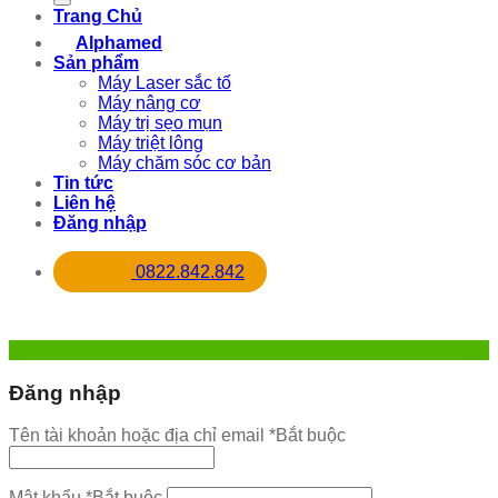
Trang Chủ
Alphamed
Sản phẩm
Máy Laser sắc tố
Máy nâng cơ
Máy trị sẹo mụn
Máy triệt lông
Máy chăm sóc cơ bản
Tin tức
Liên hệ
Đăng nhập
0822.842.842
Đăng nhập
Tên tài khoản hoặc địa chỉ email
*
Bắt buộc
Mật khẩu
*
Bắt buộc