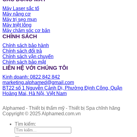
Máy Laser sắc tố
Máy nâng cơ
Máy trị sẹo mụn
Máy triệt lông
Máy chăm sóc cơ bản
CHÍNH SÁCH
Chính sách bảo hành
Chính sách đổi trả
Chính sách vận chuyển
Chính sách bảo mật
LIÊN HỆ VỚI CHÚNG TÔI
Kinh doanh: 0822 842 842
marketing.alphamed@gmail.com
BT22 số 1 Nguyễn Cảnh Dị, Phường Định Công, Quận
Hoàng Mai, Hà Nội, Việt Nam
Alphamed - Thiết bị thẩm mỹ - Thiết bị Spa chĩnh hãng
Copyright © 2025 Alphamed.com.vn
Tìm kiếm: