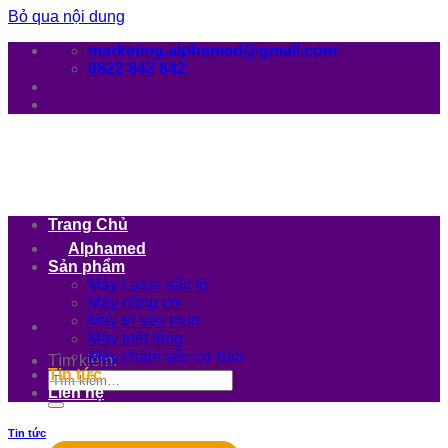
Bỏ qua nội dung
marketing.alphamed@gmail.com
0822 842 842
Trang Chủ
Alphamed
Sản phẩm
Máy Laser sắc tố
Máy nâng cơ
Máy trị sẹo mụn
Máy triệt lông
Máy chăm sóc cơ bản
Tìm kiếm:
Tin tức
Liên hệ
Tin tức