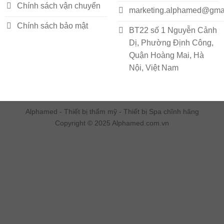
Chính sách vận chuyển
marketing.alphamed@gma
Chính sách bảo mật
BT22 số 1 Nguyễn Cảnh
Dị, Phường Định Công,
Quận Hoàng Mai, Hà
Nội, Việt Nam
Alphamed - Thiết bị thẩm mỹ - Thiết bị Spa chĩnh hãng
Copyright © 2025 Alphamed.com.vn