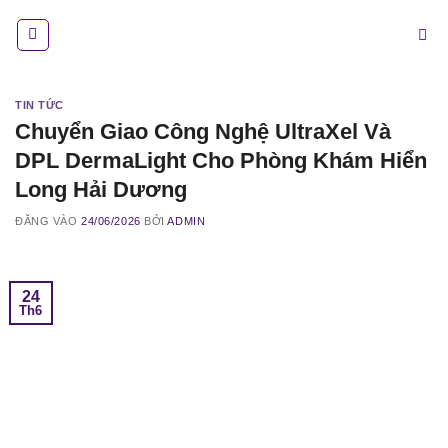
Bỏ
qua
nội
dung
TIN TỨC
Chuyển Giao Công Nghệ UltraXel Và
DPL DermaLight Cho Phòng Khám Hiển
Long Hải Dương
ĐĂNG VÀO
24/06/2026
BỞI
ADMIN
24
Th6