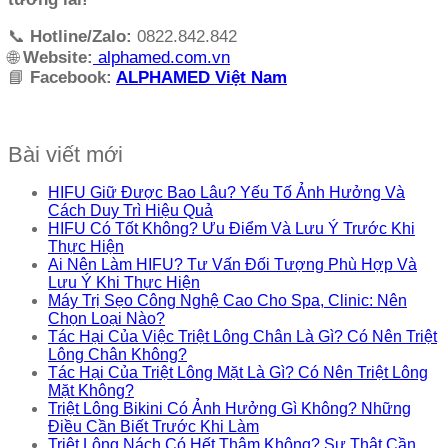
📞
Hotline/Zalo:
0822.842.842
🌐
Website:
alphamed.com.vn
📘
Facebook:
ALPHAMED Việt Nam
Bài viết mới
HIFU Giữ Được Bao Lâu? Yếu Tố Ảnh Hưởng Và
Cách Duy Trì Hiệu Quả
HIFU Có Tốt Không? Ưu Điểm Và Lưu Ý Trước Khi
Thực Hiện
Ai Nên Làm HIFU? Tư Vấn Đối Tượng Phù Hợp Và
Lưu Ý Khi Thực Hiện
Máy Trị Sẹo Công Nghệ Cao Cho Spa, Clinic: Nên
Chọn Loại Nào?
Tác Hại Của Việc Triệt Lông Chân Là Gì? Có Nên Triệt
Lông Chân Không?
Tác Hại Của Triệt Lông Mặt Là Gì? Có Nên Triệt Lông
Mặt Không?
Triệt Lông Bikini Có Ảnh Hưởng Gì Không? Những
Điều Cần Biết Trước Khi Làm
Triệt Lông Nách Có Hết Thâm Không? Sự Thật Cần