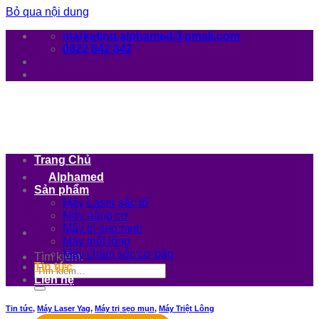
Bỏ qua nội dung
marketing.alphamed@gmail.com
0822 842 842
Trang Chủ
Alphamed
Sản phẩm
Máy Laser sắc tố
Máy nâng cơ
Máy trị sẹo mụn
Máy triệt lông
Máy chăm sóc cơ bản
Tìm kiếm:
Tin tức
Liên hệ
Tin tức
,
Máy Laser Yag
,
Máy trị sẹo mụn
,
Máy Triệt Lông