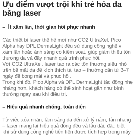
Ưu điểm vượt trội khi trẻ hóa da
bằng laser
–
Ít xâm lấn, thời gian hồi phục nhanh
Các thiết bị laser thế hệ mới như CO2 UltraXel, Pico
Alpha hay DPL DermaLight đều sử dụng công nghệ vi
xâm lấn hoặc ánh sáng có kiểm soát, giúp giảm thiểu tổn
thương da và đẩy nhanh quá trình phục hồi.
Với CO2 UltraXel, laser tạo ra các tổn thương siêu nhỏ
trên bề mặt da để kích thích tái tạo – thường cần từ 3–7
ngày để bong mài và phục hồi.
Trong khi đó, Pico Alpha và DPL DermaLight tác động nhẹ
nhàng hơn, khách hàng có thể sinh hoạt gần như bình
thường ngay sau khi điều trị.
– Hiệu quả nhanh chóng, toàn diện
Từ việc xóa nhăn, làm sáng da đến xử lý nám, tàn nhang
– laser mang lại hiệu quả đồng đều và lâu dài, đặc biệt
khi sử dụng công nghệ tiên tiến được tích hợp trong máy