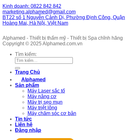
Kinh doanh: 0822 842 842
marketing.alphamed@gmail.com
BT22 số 1 Nguyễn Cảnh Dị, Phường Định Công, Quận
Hoàng Mai, Hà Nội, Việt Nam
Alphamed - Thiết bị thẩm mỹ - Thiết bị Spa chĩnh hãng
Copyright © 2025 Alphamed.com.vn
Tìm kiếm:
Trang Chủ
Alphamed
Sản phẩm
Máy Laser sắc tố
Máy nâng cơ
Máy trị sẹo mụn
Máy triệt lông
Máy chăm sóc cơ bản
Tin tức
Liên hệ
Đăng nhập