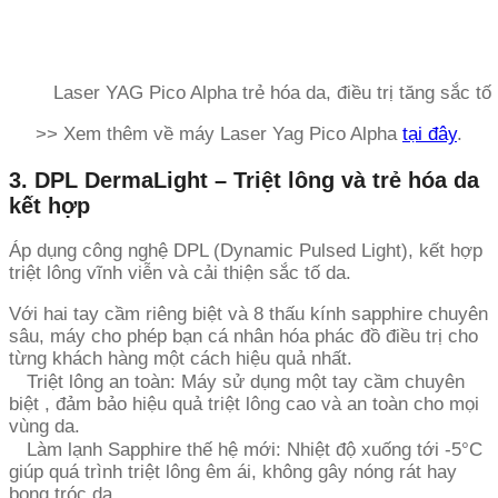
Laser YAG Pico Alpha trẻ hóa da, điều trị tăng sắc tố
>> Xem thêm về máy Laser Yag Pico Alpha
tại đây
.
3. DPL DermaLight – Triệt lông và trẻ hóa da
kết hợp
Áp dụng công nghệ DPL (Dynamic Pulsed Light), kết hợp
triệt lông vĩnh viễn và cải thiện sắc tố da.
Với hai tay cầm riêng biệt và 8 thấu kính sapphire chuyên
sâu, máy cho phép bạn cá nhân hóa phác đồ điều trị cho
từng khách hàng một cách hiệu quả nhất.
Triệt lông an toàn: Máy sử dụng một tay cầm chuyên
biệt , đảm bảo hiệu quả triệt lông cao và an toàn cho mọi
vùng da.
Làm lạnh Sapphire thế hệ mới: Nhiệt độ xuống tới -5°C
giúp quá trình triệt lông êm ái, không gây nóng rát hay
bong tróc da.