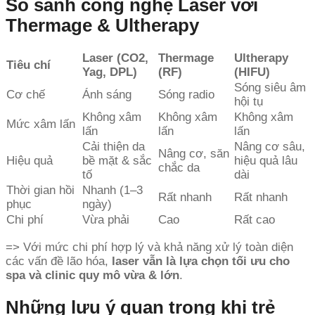
So sánh công nghệ Laser với
Thermage & Ultherapy
Laser (CO2,
Thermage
Ultherapy
Tiêu chí
Yag, DPL)
(RF)
(HIFU)
Sóng siêu âm
Cơ chế
Ánh sáng
Sóng radio
hội tụ
Không xâm
Không xâm
Không xâm
Mức xâm lấn
lấn
lấn
lấn
Cải thiện da
Nâng cơ sâu,
Nâng cơ, săn
Hiệu quả
bề mặt & sắc
hiệu quả lâu
chắc da
tố
dài
Thời gian hồi
Nhanh (1–3
Rất nhanh
Rất nhanh
phục
ngày)
Chi phí
Vừa phải
Cao
Rất cao
=> Với mức chi phí hợp lý và khả năng xử lý toàn diện
các vấn đề lão hóa,
laser vẫn là lựa chọn tối ưu cho
spa và clinic quy mô vừa & lớn
.
Những lưu ý quan trọng khi trẻ