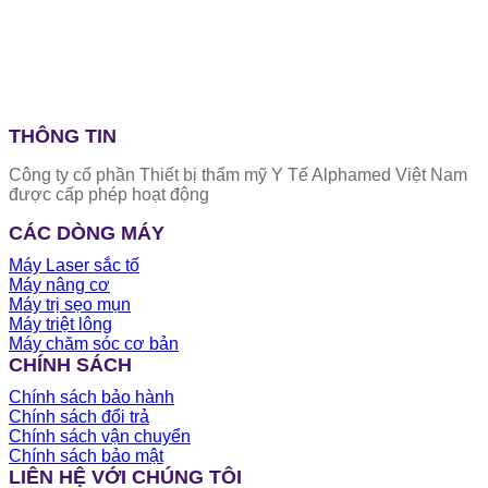
THÔNG TIN
Công ty cổ phần Thiết bị thẩm mỹ Y Tế Alphamed Việt Nam
được cấp phép hoạt động
CÁC DÒNG MÁY
Máy Laser sắc tố
Máy nâng cơ
Máy trị sẹo mụn
Máy triệt lông
Máy chăm sóc cơ bản
CHÍNH SÁCH
Chính sách bảo hành
Chính sách đổi trả
Chính sách vận chuyển
Chính sách bảo mật
LIÊN HỆ VỚI CHÚNG TÔI