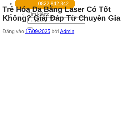
0822.842.842
Trẻ Hóa Da Bằng Laser Có Tốt
Tìm kiếm:
Không? Giải Đáp Từ Chuyên Gia
Đăng vào
17/09/2025
bởi
Admin