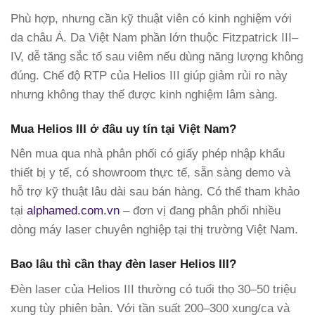
Phù hợp, nhưng cần kỹ thuật viên có kinh nghiệm với
da châu Á. Da Việt Nam phần lớn thuộc Fitzpatrick III–
IV, dễ tăng sắc tố sau viêm nếu dùng năng lượng không
đúng. Chế độ RTP của Helios III giúp giảm rủi ro này
nhưng không thay thế được kinh nghiệm lâm sàng.
Mua Helios III ở đâu uy tín tại Việt Nam?
Nên mua qua nhà phân phối có giấy phép nhập khẩu
thiết bị y tế, có showroom thực tế, sẵn sàng demo và
hỗ trợ kỹ thuật lâu dài sau bán hàng. Có thể tham khảo
tại
alphamed.com.vn
– đơn vị đang phân phối nhiều
dòng máy laser chuyên nghiệp tại thị trường Việt Nam.
Bao lâu thì cần thay đèn laser Helios III?
Đèn laser của Helios III thường có tuổi thọ 30–50 triệu
xung tùy phiên bản. Với tần suất 200–300 xung/ca và