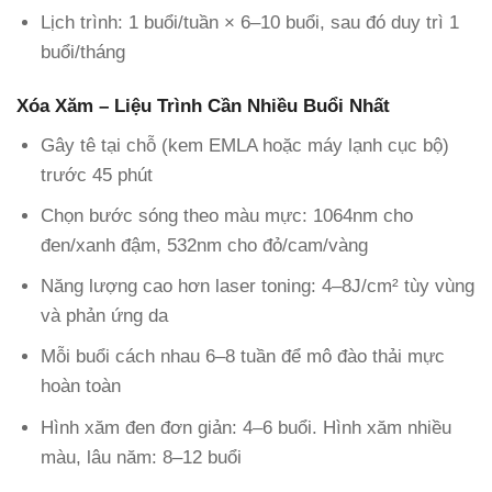
Lịch trình: 1 buổi/tuần × 6–10 buổi, sau đó duy trì 1
buổi/tháng
Xóa Xăm – Liệu Trình Cần Nhiều Buổi Nhất
Gây tê tại chỗ (kem EMLA hoặc máy lạnh cục bộ)
trước 45 phút
Chọn bước sóng theo màu mực: 1064nm cho
đen/xanh đậm, 532nm cho đỏ/cam/vàng
Năng lượng cao hơn laser toning: 4–8J/cm² tùy vùng
và phản ứng da
Mỗi buổi cách nhau 6–8 tuần để mô đào thải mực
hoàn toàn
Hình xăm đen đơn giản: 4–6 buổi. Hình xăm nhiều
màu, lâu năm: 8–12 buổi