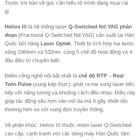
Trước khi bàn về giá, cần hiểu rõ mình đang mua cái
gì.
Helios III
là hệ thống laser
Q-Switched Nd:YAG phân
đoạn
(Fractional Q-Switched Nd:YAG) sản xuất tại Hàn
Quốc bởi hãng
Laser Optek
. Thiết bị tích hợp hai bước
sóng 1064nm và 532nm, cùng 5 chế độ hoạt động và 4
đầu điều trị chuyên biệt.
Điểm công nghệ nổi bật nhất là
chế độ RTP – Real
Twin Pulse
(xung kép thực): phát ra hai xung laser liên
tiếp với năng lượng và khoảng cách đều nhau. Điều này
giúp tác động sâu hơn vào mô da mà ít gây nhiệt tổn
thương hơn so với xung đơn truyền thống.
Về phân khúc: Helios III thuộc nhóm laser Q-Switched
cao cấp, cạnh tranh với các dòng máy Hàn Quốc tầm