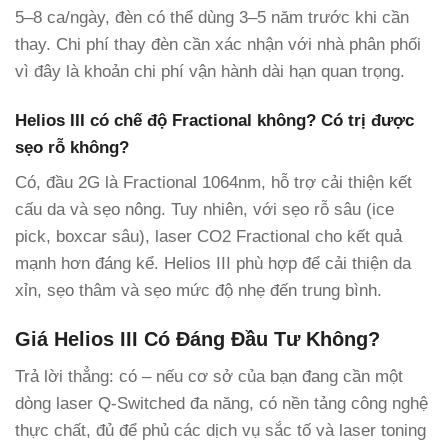
5–8 ca/ngày, đèn có thể dùng 3–5 năm trước khi cần
thay. Chi phí thay đèn cần xác nhận với nhà phân phối
vì đây là khoản chi phí vận hành dài hạn quan trọng.
Helios III có chế độ Fractional không? Có trị được
sẹo rỗ không?
Có, đầu 2G là Fractional 1064nm, hỗ trợ cải thiện kết
cấu da và sẹo nông. Tuy nhiên, với sẹo rỗ sâu (ice
pick, boxcar sâu), laser CO2 Fractional cho kết quả
mạnh hơn đáng kể. Helios III phù hợp để cải thiện da
xỉn, sẹo thâm và sẹo mức độ nhẹ đến trung bình.
Giá Helios III Có Đáng Đầu Tư Không?
Trả lời thẳng: có – nếu cơ sở của bạn đang cần một
dòng laser Q-Switched đa năng, có nền tảng công nghệ
thực chất, đủ để phủ các dịch vụ sắc tố và laser toning