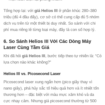
Tổng hợp lại: với
giá Helios III
ở phân khúc 280–380
triệu (đủ 4 đầu đẩy), cơ sở có thể cung cấp đủ 5 nhóm
dịch vụ trên từ một thiết bị duy nhất. So sánh với chi
phí mua riêng lẻ từng loại máy, đây là con số hợp lý.
6. So Sánh Helios III Với Các Dòng Máy
Laser Cùng Tầm Giá
Khi đã hỏi
giá Helios III
, bước tiếp theo tự nhiên là: “Có
lựa chọn nào khác không?”
Helios III vs. Picosecond Laser
Picosecond laser xung ngắn hơn (pico giây thay vì
nano giây), phá hủy sắc tố hiệu quả hơn và ít nhiệt tổn
thương hơn – đặc biệt với màu mực xăm khó và da
cực nhạy cảm. Nhưng giá picosecond thường từ 500