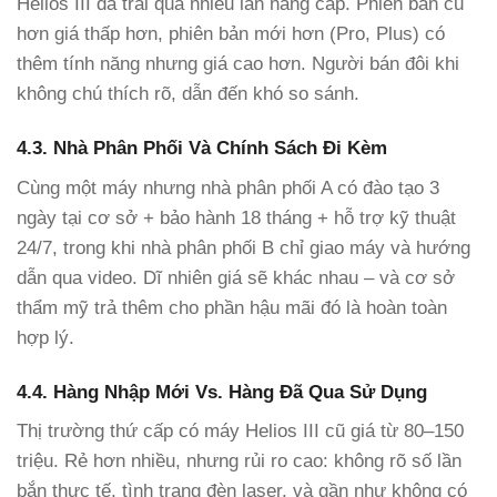
Helios III đã trải qua nhiều lần nâng cấp. Phiên bản cũ
hơn giá thấp hơn, phiên bản mới hơn (Pro, Plus) có
thêm tính năng nhưng giá cao hơn. Người bán đôi khi
không chú thích rõ, dẫn đến khó so sánh.
4.3. Nhà Phân Phối Và Chính Sách Đi Kèm
Cùng một máy nhưng nhà phân phối A có đào tạo 3
ngày tại cơ sở + bảo hành 18 tháng + hỗ trợ kỹ thuật
24/7, trong khi nhà phân phối B chỉ giao máy và hướng
dẫn qua video. Dĩ nhiên giá sẽ khác nhau – và cơ sở
thẩm mỹ trả thêm cho phần hậu mãi đó là hoàn toàn
hợp lý.
4.4. Hàng Nhập Mới Vs. Hàng Đã Qua Sử Dụng
Thị trường thứ cấp có máy Helios III cũ giá từ 80–150
triệu. Rẻ hơn nhiều, nhưng rủi ro cao: không rõ số lần
bắn thực tế, tình trạng đèn laser, và gần như không có