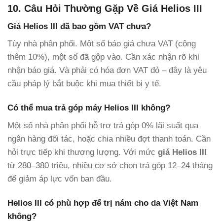
10. Câu Hỏi Thường Gặp Về Giá Helios III
Giá Helios III đã bao gồm VAT chưa?
Tùy nhà phân phối. Một số báo giá chưa VAT (cộng
thêm 10%), một số đã gộp vào. Cần xác nhận rõ khi
nhận báo giá. Và phải có hóa đơn VAT đỏ – đây là yêu
cầu pháp lý bắt buộc khi mua thiết bị y tế.
Có thể mua trả góp máy Helios III không?
Một số nhà phân phối hỗ trợ trả góp 0% lãi suất qua
ngân hàng đối tác, hoặc chia nhiều đợt thanh toán. Cần
hỏi trực tiếp khi thương lượng. Với mức
giá Helios III
từ 280–380 triệu, nhiều cơ sở chọn trả góp 12–24 tháng
để giảm áp lực vốn ban đầu.
Helios III có phù hợp để trị nám cho da Việt Nam
không?