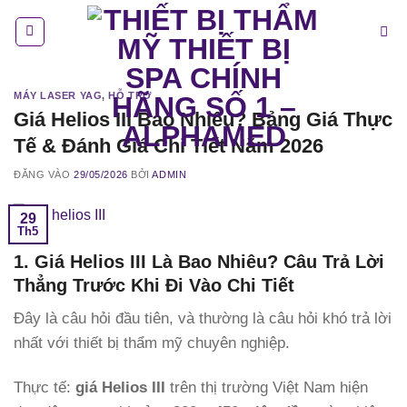
Bỏ
qua
nội
dung
MÁY LASER YAG
,
HỖ TRỢ
Giá Helios III Bao Nhiêu? Bảng Giá Thực
Tế & Đánh Giá Chi Tiết Năm 2026
ĐĂNG VÀO
29/05/2026
BỞI
ADMIN
29
Th5
1. Giá Helios III Là Bao Nhiêu? Câu Trả Lời
Thẳng Trước Khi Đi Vào Chi Tiết
Đây là câu hỏi đầu tiên, và thường là câu hỏi khó trả lời
nhất với thiết bị thẩm mỹ chuyên nghiệp.
Thực tế:
giá Helios III
trên thị trường Việt Nam hiện