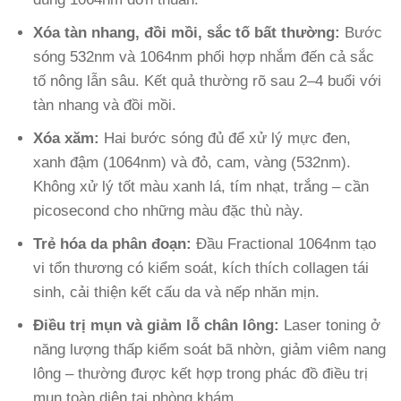
Xóa tàn nhang, đồi mồi, sắc tố bất thường:
Bước
sóng 532nm và 1064nm phối hợp nhắm đến cả sắc
tố nông lẫn sâu. Kết quả thường rõ sau 2–4 buổi với
tàn nhang và đồi mồi.
Xóa xăm:
Hai bước sóng đủ để xử lý mực đen,
xanh đậm (1064nm) và đỏ, cam, vàng (532nm).
Không xử lý tốt màu xanh lá, tím nhạt, trắng – cần
picosecond cho những màu đặc thù này.
Trẻ hóa da phân đoạn:
Đầu Fractional 1064nm tạo
vi tổn thương có kiểm soát, kích thích collagen tái
sinh, cải thiện kết cấu da và nếp nhăn mịn.
Điều trị mụn và giảm lỗ chân lông:
Laser toning ở
năng lượng thấp kiểm soát bã nhờn, giảm viêm nang
lông – thường được kết hợp trong phác đồ điều trị
mụn toàn diện tại phòng khám.