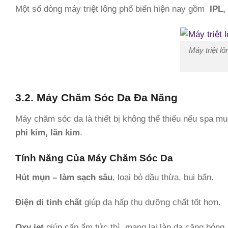
Một số dòng máy triệt lông phổ biến hiện nay gồm
IPL,
Máy triệt l
3.2. Máy Chăm Sóc Da Đa Năng
Máy chăm sóc da là thiết bị không thể thiếu nếu spa m
phi kim, lăn kim
.
Tính Năng Của Máy Chăm Sóc Da
Hút mụn – làm sạch sâu
, loại bỏ dầu thừa, bụi bẩn.
Điện di tinh chất
giúp da hấp thụ dưỡng chất tốt hơn.
Oxy jet
giúp cấp ẩm tức thì, mang lại làn da căng bóng.