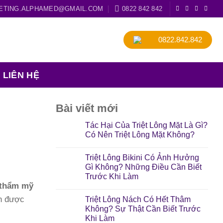
ETING.ALPHAMED@GMAIL.COM
0822 842 842
0822.842.842
LIÊN HỆ
Bài viết mới
Tác Hại Của Triệt Lông Mặt Là Gì?
Có Nên Triệt Lông Mặt Không?
Triệt Lông Bikini Có Ảnh Hưởng
Gì Không? Những Điều Cần Biết
Trước Khi Làm
ị thẩm mỹ
ọn được
Triệt Lông Nách Có Hết Thâm
Không? Sự Thật Cần Biết Trước
Khi Làm