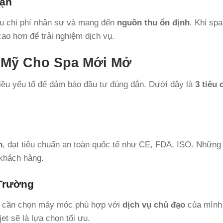
uận
iểu chi phí nhân sự và mang đến
nguồn thu ổn định
. Khi sp
ao hơn để trải nghiệm dịch vụ.
m Mỹ Cho Spa Mới Mở
hiều yếu tố để đảm bảo đầu tư đúng đắn. Dưới đây là
3 tiêu 
n
, đạt tiêu chuẩn an toàn quốc tế như CE, FDA, ISO. Những
 khách hàng.
 Trường
ạn cần chọn máy móc phù hợp với
dịch vụ chủ đạo
của mình.
t sẽ là lựa chọn tối ưu.