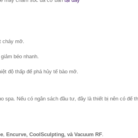
về máy chăm sóc da cơ bản
tại đây
t cháy mỡ.
p giảm béo nhanh.
iệt độ thấp để phá hủy tế bào mỡ.
ho spa. Nếu có ngân sách đầu tư, đây là thiết bị nên có để t
pe
,
Encurve
, CoolSculpting, và Vacuum RF
.