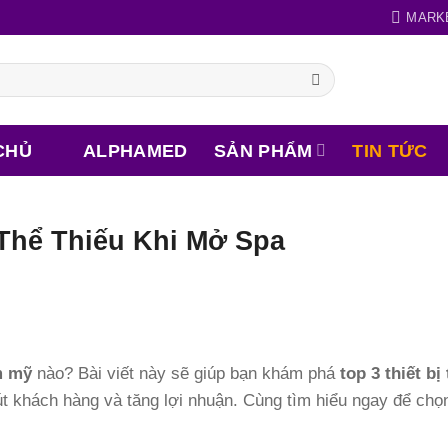
MARK
CHỦ
ALPHAMED
SẢN PHẨM
TIN TỨC
Thể Thiếu Khi Mở Spa
m mỹ
nào? Bài viết này sẽ giúp bạn khám phá
top 3 thiết b
út khách hàng và tăng lợi nhuận. Cùng tìm hiểu ngay để ch