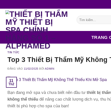
Bỏ
qua
nội
Tìm
dung
kiếm:
TRANG 
TIN TỨC
Top 3 Thiết Bị Thẩm Mỹ Không 
ĐĂNG VÀO
11/02/2025
BỞI
ADMIN
11
Th2
Bạn đang mở spa và chưa biết nên đầu tư
thiết bị thẩ
không thể thiếu
để nâng cao chất lượng dịch vụ, thu h
thiết bị phù hợp cho spa của bạn!