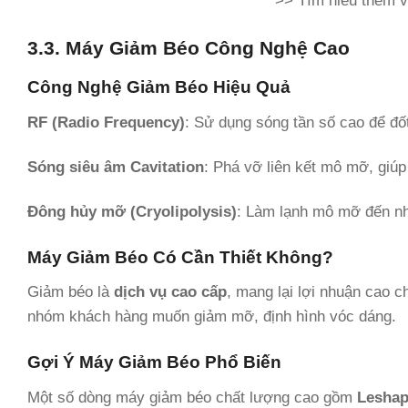
>> Tìm hiểu thêm 
3.3. Máy Giảm Béo Công Nghệ Cao
Công Nghệ Giảm Béo Hiệu Quả
RF (Radio Frequency)
: Sử dụng sóng tần số cao để đố
Sóng siêu âm Cavitation
: Phá vỡ liên kết mô mỡ, giú
Đông hủy mỡ (Cryolipolysis)
: Làm lạnh mô mỡ đến nh
Máy Giảm Béo Có Cần Thiết Không?
Giảm béo là
dịch vụ cao cấp
, mang lại lợi nhuận cao c
nhóm khách hàng muốn giảm mỡ, định hình vóc dáng.
Gợi Ý Máy Giảm Béo Phổ Biến
Một số dòng máy giảm béo chất lượng cao gồm
Lesha