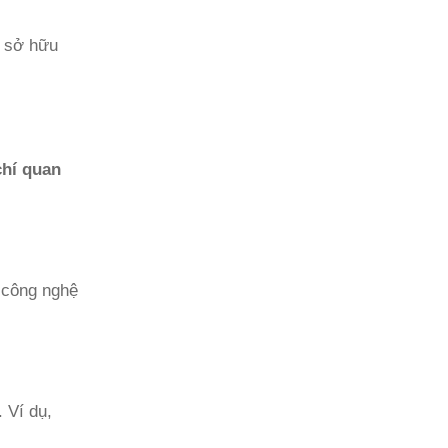
a sở hữu
chí quan
 công nghệ
 Ví dụ,