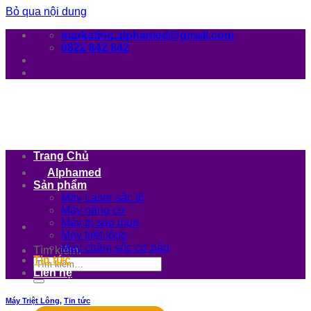
Bỏ qua nội dung
marketing.alphamed@gmail.com
0822 842 842
Trang Chủ
Alphamed
Sản phẩm
Máy Laser sắc tố
Máy nâng cơ
Máy trị sẹo mụn
Máy triệt lông
Máy chăm sóc cơ bản
Tìm kiếm:
Tin tức
Liên hệ
Máy Triệt Lông
,
Tin tức