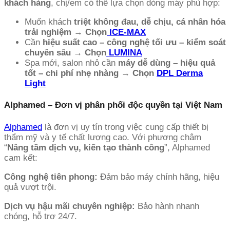
khách hàng
, chị/em có thể lựa chọn dòng máy phù hợp:
Muốn khách
triệt không đau, dễ chịu, cá nhân hóa
trải nghiệm
→
Chọn
ICE-MAX
Cần
hiệu suất cao – công nghệ tối ưu – kiểm soát
chuyên sâu
→
Chọn
LUMINA
Spa mới, salon nhỏ cần
máy dễ dùng – hiệu quả
tốt – chi phí nhẹ nhàng
→
Chọn
DPL Derma
Light
Alphamed – Đơn vị phân phối độc quyền tại Việt Nam
Alphamed
là đơn vị uy tín trong việc cung cấp thiết bị
thẩm mỹ và y tế chất lượng cao. Với phương châm
“
Nâng tầm dịch vụ, kiến tạo thành công
”, Alphamed
cam kết:
Công nghệ tiên phong:
Đảm bảo máy chính hãng, hiệu
quả vượt trội.
Dịch vụ hậu mãi chuyên nghiệp:
Bảo hành nhanh
chóng, hỗ trợ 24/7.