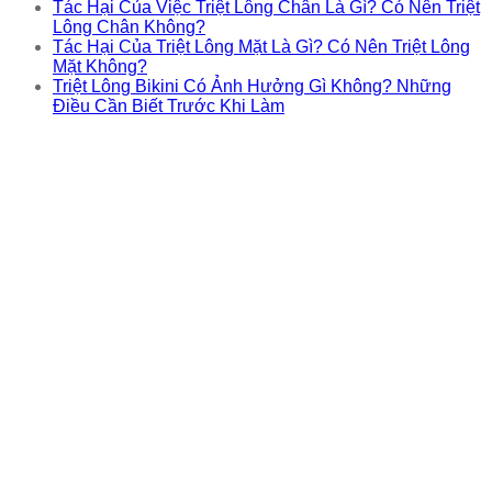
Tác Hại Của Việc Triệt Lông Chân Là Gì? Có Nên Triệt
Lông Chân Không?
Tác Hại Của Triệt Lông Mặt Là Gì? Có Nên Triệt Lông
Mặt Không?
Triệt Lông Bikini Có Ảnh Hưởng Gì Không? Những
Điều Cần Biết Trước Khi Làm