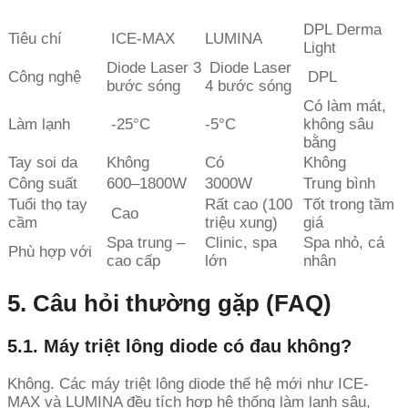
DPL Derma
Tiêu chí
ICE-MAX
LUMINA
Light
Diode Laser 3
Diode Laser
Công nghệ
DPL
bước sóng
4 bước sóng
Có làm mát,
Làm lạnh
-25°C
-5°C
không sâu
bằng
Tay soi da
Không
Có
Không
Công suất
600–1800W
3000W
Trung bình
Tuổi thọ tay
Rất cao (100
Tốt trong tầm
Cao
cầm
triệu xung)
giá
Spa trung –
Clinic, spa
Spa nhỏ, cá
Phù hợp với
cao cấp
lớn
nhân
5. Câu hỏi thường gặp (FAQ)
5.1. Máy triệt lông diode có đau không?
Không. Các máy triệt lông diode thế hệ mới như ICE-
MAX và LUMINA đều tích hợp hệ thống làm lạnh sâu,