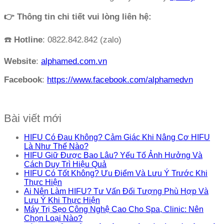
👉 Thông tin chi tiết vui lòng liên hệ:
☎️
Hotline
: 0822.842.842 (zalo)
Website
:
alphamed.com.vn
Facebook
:
https://www.facebook.com/alphamedvn
Bài viết mới
HIFU Có Đau Không? Cảm Giác Khi Nâng Cơ HIFU
Là Như Thế Nào?
HIFU Giữ Được Bao Lâu? Yếu Tố Ảnh Hưởng Và
Cách Duy Trì Hiệu Quả
HIFU Có Tốt Không? Ưu Điểm Và Lưu Ý Trước Khi
Thực Hiện
Ai Nên Làm HIFU? Tư Vấn Đối Tượng Phù Hợp Và
Lưu Ý Khi Thực Hiện
Máy Trị Sẹo Công Nghệ Cao Cho Spa, Clinic: Nên
Chọn Loại Nào?