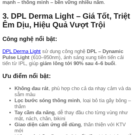
mạnh – thông minh – bền vững nhiều năm
.
3. DPL Derma Light – Giá Tốt, Triệt
Êm Dịu, Hiệu Quả Vượt Trội
Công nghệ nổi bật:
DPL Derma Light
sử dụng công nghệ
DPL – Dynamic
Pulse Light
(610–950nm), ánh sáng xung tiên tiến cải
tiến từ IPL, giúp
giảm lông tới 90% sau 4–6 buổi
.
Ưu điểm nổi bật:
Không đau rát
, phù hợp cho cả da nhạy cảm và da
sẫm màu
Lọc bước sóng thông minh
, loại bỏ tia gây bỏng –
thâm
Tay cầm đa năng
, dễ thay đầu cho từng vùng như
mặt, nách, chân, bikini
Giao diện cảm ứng dễ dùng
, thân thiện với KTV
mới