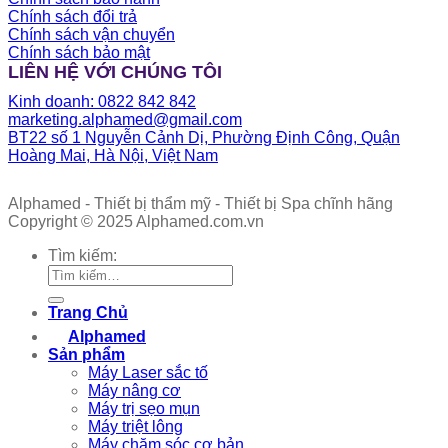
Chính sách đổi trả
Chính sách vận chuyển
Chính sách bảo mật
LIÊN HỆ VỚI CHÚNG TÔI
Kinh doanh: 0822 842 842
marketing.alphamed@gmail.com
BT22 số 1 Nguyễn Cảnh Dị, Phường Định Công, Quận
Hoàng Mai, Hà Nội, Việt Nam
Alphamed - Thiết bị thẩm mỹ - Thiết bị Spa chĩnh hãng
Copyright © 2025 Alphamed.com.vn
Tìm kiếm:
Trang Chủ
Alphamed
Sản phẩm
Máy Laser sắc tố
Máy nâng cơ
Máy trị sẹo mụn
Máy triệt lông
Máy chăm sóc cơ bản