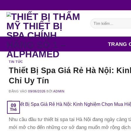
Bỏ
qua
nội
Tìm
dung
kiếm:
TRANG 
TIN TỨC
Thiết Bị Spa Giá Rẻ Hà Nội: K
Chỉ Uy Tín
ĐĂNG VÀO
09/06/2026
BỞI
ADMIN
09
Th6
Nhu cầu đầu tư thiết bị spa tại Hà Nội đang ngày càng 
mới mở cho đến những cơ sở đang muốn mở rộng dịch v