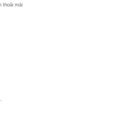
 thoải mái
.