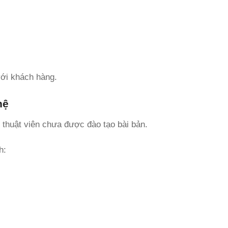
với khách hàng.
hệ
ỹ thuật viên chưa được đào tạo bài bản.
h: