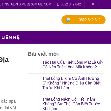
ETING.ALPHAMED@GMAIL.COM
0822 842 842
0822.842.842
LIÊN HỆ
Bài viết mới
Địa
Tác Hại Của Triệt Lông Mặt Là Gì?
Có Nên Triệt Lông Mặt Không?
Triệt Lông Bikini Có Ảnh Hưởng
Gì Không? Những Điều Cần Biết
Trước Khi Làm
Triệt Lông Nách Có Hết Thâm
ừ các spa
Không? Sự Thật Cần Biết Trước
 đại với
Khi Làm