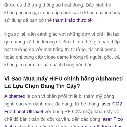
được cụ thể từng thông số hoạt động. Đặc biệt, họ
không ngần ngại cung cấp danh sách khách hàng đang
sử dụng để bạn có thể
tham khảo thực tế
.
Ngược lại, cần cảnh giác với những đơn vị chỉ liên lạc
qua mạng xã hội, không có địa chỉ cụ thể, giá bán thấp
bất thường so với mặt bằng thị trường, từ chối demo
hoặc chỉ cung cấp video demo không rõ nguồn gốc, và
không có cam kết bảo hành bằng văn bản.
Vì Sao Mua máy HIFU chính hãng Alphamed
Là Lựa Chọn Đáng Tin Cậy?
Alphamed
là đơn vị phân phối thiết bị thẩm mỹ công
nghệ cao với danh mục đa dạng, từ hệ thống
laser CO2
Fractional Ultraxel
với bóng RF 60W nhập khẩu Mỹ và
chế độ bắn xoắn ốc độc quyền, đến các dòng
laser Pico
Alpha
chuyên trị sắc tố và xóa xăm,
máy triệt lông công