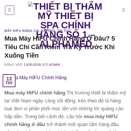
Bỏ
qua
nội
dung
MÁY HIFU NÂNG CƠ
,
HỖ TRỢ
,
TIN TỨC
Mua Máy HIFU Chính Hãng Ở Đâu? 5
Tiêu Chí Cần Kiểm Tra Kỹ Trước Khi
Xuống Tiền
ĐĂNG VÀO
13/05/2026
BỞI
ADMIN
13
Th5
Mua máy HIFU chính hãng
Thị trường thiết bị thẩm mỹ
tại Việt Nam ngày càng sôi động, kéo theo đó là hàng
loạt đơn vị phân phối mọc lên với những lời quảng cáo
hấp dẫn. Trong bối cảnh đó, câu hỏi
mua máy HIFU
chính hãng ở đâu
trở thành mối quan tâm hàng đầu