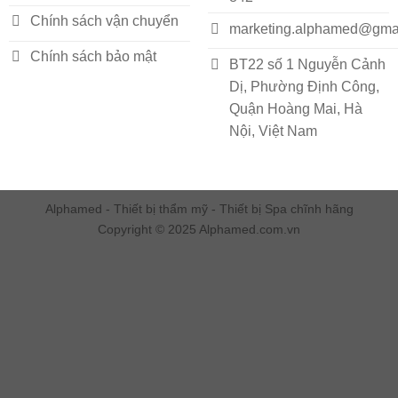
Chính sách vận chuyển
marketing.alphamed@gma
Chính sách bảo mật
BT22 số 1 Nguyễn Cảnh
Dị, Phường Định Công,
Quận Hoàng Mai, Hà
Nội, Việt Nam
Alphamed - Thiết bị thẩm mỹ - Thiết bị Spa chĩnh hãng
Copyright © 2025 Alphamed.com.vn