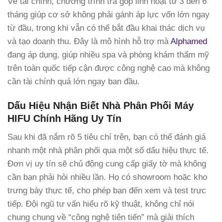
Về tài chính, chương trình trả góp linh hoạt từ 3 đến 6
tháng giúp cơ sở không phải gánh áp lực vốn lớn ngay
từ đầu, trong khi vẫn có thể bắt đầu khai thác dịch vụ
và tạo doanh thu. Đây là mô hình hỗ trợ mà
Alphamed
đang áp dụng, giúp nhiều spa và phòng khám thẩm mỹ
trên toàn quốc tiếp cận được công nghệ cao mà không
cần tài chính quá lớn ngay ban đầu.
Dấu Hiệu Nhận Biết Nhà Phân Phối Máy
HIFU Chính Hãng Uy Tín
Sau khi đã nắm rõ 5 tiêu chí trên, bạn có thể đánh giá
nhanh một nhà phân phối qua một số dấu hiệu thực tế.
Đơn vị uy tín sẽ chủ động cung cấp giấy tờ mà không
cần bạn phải hỏi nhiều lần. Họ có showroom hoặc kho
trưng bày thực tế, cho phép bạn đến xem và test trực
tiếp. Đội ngũ tư vấn hiểu rõ kỹ thuật, không chỉ nói
chung chung về “công nghệ tiên tiến” mà giải thích