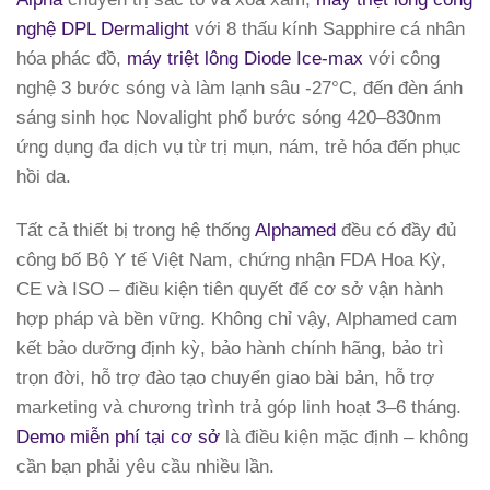
nghệ DPL Dermalight
với 8 thấu kính Sapphire cá nhân
hóa phác đồ,
máy triệt lông Diode Ice-max
với công
nghệ 3 bước sóng và làm lạnh sâu -27°C, đến đèn ánh
sáng sinh học Novalight phổ bước sóng 420–830nm
ứng dụng đa dịch vụ từ trị mụn, nám, trẻ hóa đến phục
hồi da.
Tất cả thiết bị trong hệ thống
Alphamed
đều có đầy đủ
công bố Bộ Y tế Việt Nam, chứng nhận FDA Hoa Kỳ,
CE và ISO – điều kiện tiên quyết để cơ sở vận hành
hợp pháp và bền vững. Không chỉ vậy, Alphamed cam
kết bảo dưỡng định kỳ, bảo hành chính hãng, bảo trì
trọn đời, hỗ trợ đào tạo chuyển giao bài bản, hỗ trợ
marketing và chương trình trả góp linh hoạt 3–6 tháng.
Demo miễn phí tại cơ sở
là điều kiện mặc định – không
cần bạn phải yêu cầu nhiều lần.