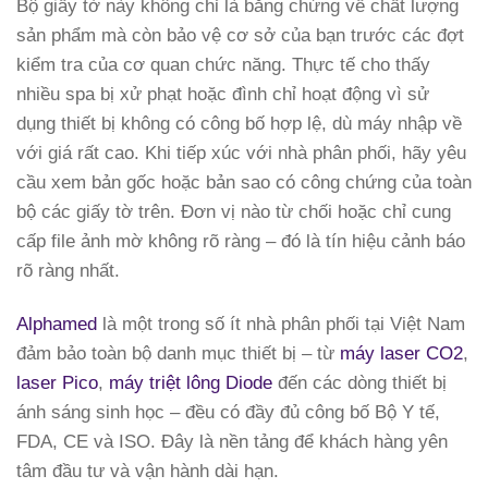
Bộ giấy tờ này không chỉ là bằng chứng về chất lượng
sản phẩm mà còn bảo vệ cơ sở của bạn trước các đợt
kiểm tra của cơ quan chức năng. Thực tế cho thấy
nhiều spa bị xử phạt hoặc đình chỉ hoạt động vì sử
dụng thiết bị không có công bố hợp lệ, dù máy nhập về
với giá rất cao. Khi tiếp xúc với nhà phân phối, hãy yêu
cầu xem bản gốc hoặc bản sao có công chứng của toàn
bộ các giấy tờ trên. Đơn vị nào từ chối hoặc chỉ cung
cấp file ảnh mờ không rõ ràng – đó là tín hiệu cảnh báo
rõ ràng nhất.
Alphamed
là một trong số ít nhà phân phối tại Việt Nam
đảm bảo toàn bộ danh mục thiết bị – từ
máy laser CO2
,
laser Pico
,
máy triệt lông Diode
đến các dòng thiết bị
ánh sáng sinh học – đều có đầy đủ công bố Bộ Y tế,
FDA, CE và ISO. Đây là nền tảng để khách hàng yên
tâm đầu tư và vận hành dài hạn.