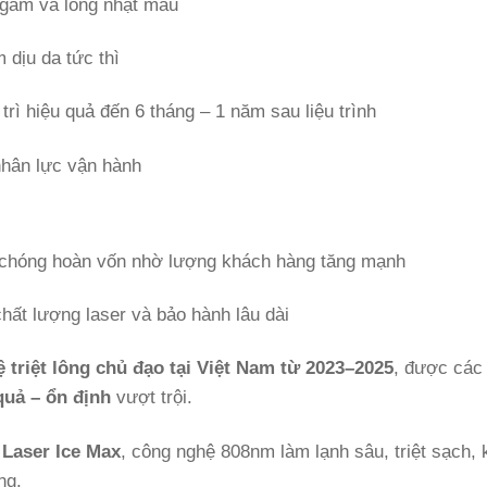
ngăm và lông nhạt màu
 dịu da tức thì
trì hiệu quả đến 6 tháng – 1 năm sau liệu trình
 nhân lực vận hành
h chóng hoàn vốn nhờ lượng khách hàng tăng mạnh
ất lượng laser và bảo hành lâu dài
triệt lông chủ đạo tại Việt Nam từ 2023–2025
, được các
quả – ổn định
vượt trội.
 Laser Ice Max
, công nghệ 808nm làm lạnh sâu, triệt sạch,
ng.