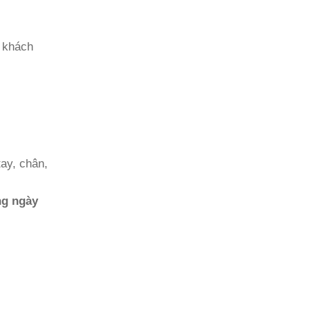
ụ khách
tay, chân,
ng ngày