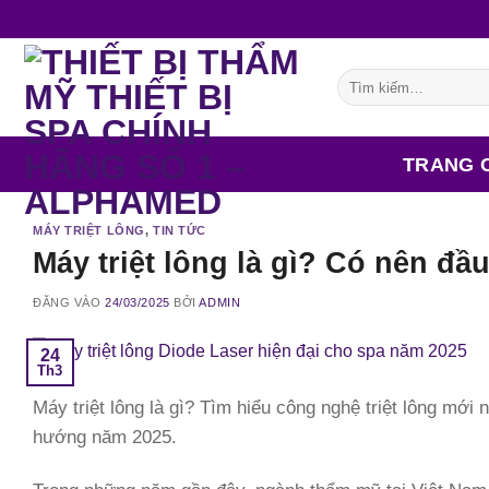
Bỏ
qua
nội
Tìm
dung
kiếm:
TRANG 
MÁY TRIỆT LÔNG
,
TIN TỨC
Máy triệt lông là gì? Có nên đ
ĐĂNG VÀO
24/03/2025
BỞI
ADMIN
24
Th3
Máy triệt lông là gì? Tìm hiểu công nghệ triệt lông mới
hướng năm 2025.