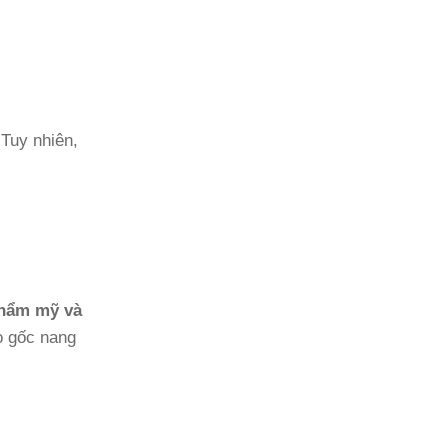
Tuy nhiên,
thẩm mỹ và
o gốc nang