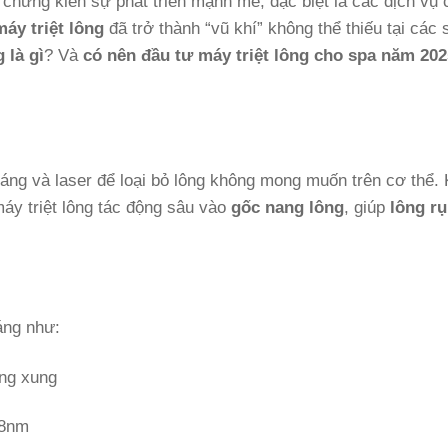
chứng kiến sự phát triển mạnh mẽ, đặc biệt là các dịch vụ
máy triệt lông
đã trở thành “vũ khí” không thể thiếu tại các
 là gì
? Và
có nên đầu tư máy triệt lông cho spa năm 202
sáng và laser để loại bỏ lông không mong muốn trên cơ thể.
áy triệt lông tác động sâu vào
gốc nang lông
, giúp
lông r
áng như:
ng xung
08nm