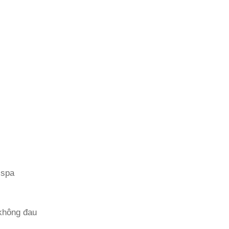
 spa
 không đau