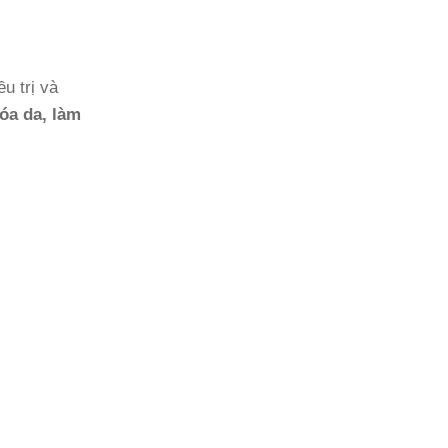
ều trị và
hóa da, làm