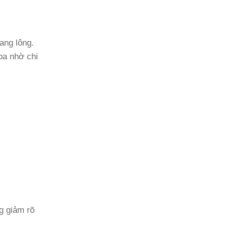
ang lông.
pa nhờ chi
g giảm rõ