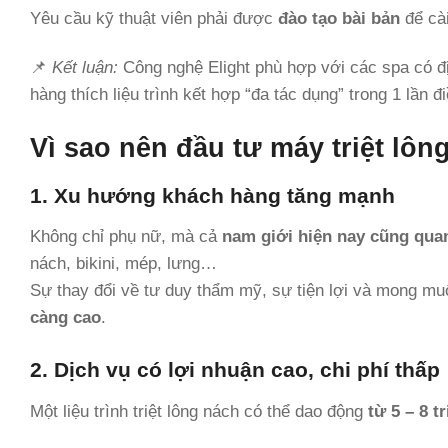
Yêu cầu kỹ thuật viên phải được
đào tạo bài bản
để cài
📌
Kết luận:
Công nghệ Elight phù hợp với các spa có 
hàng thích liệu trình kết hợp “đa tác dụng” trong 1 lần điề
Vì sao nên đầu tư máy triệt lô
1. Xu hướng khách hàng tăng mạnh
Không chỉ phụ nữ, mà cả
nam giới hiện nay cũng quan
nách, bikini, mép, lưng…
Sự thay đổi về tư duy thẩm mỹ, sự tiện lợi và mong mu
càng cao
.
2. Dịch vụ có lợi nhuận cao, chi phí thấp
Một liệu trình triệt lông nách có thể dao động
từ 5 – 8 t