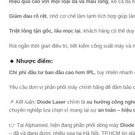
Hiệu quả cao với mọi loại da và màu lông
, kể cả da 
Giảm đau rõ rệt
, nhờ cơ chế làm lạnh tích hợp giúp làm
Triệt lông tận gốc, lâu mọc lại
, khách hàng có thể duy 
Rút ngắn thời gian điều trị, tiết kiệm công suất máy và
🔸 Nhược điểm:
Chi phí đầu tư ban đầu cao hơn IPL
, tuy nhiên nhan
Yêu cầu đơn vị phân phối máy chính hãng để đảm bảo ch
📌
Kết luận:
Diode Laser
chính là
xu hướng công nghệ 
chuyên nghiệp lựa chọn vì mang lại sự
an toàn – hiệu 
👉 Tại Alphamed, hiện đang phân phối dòng máy
Diode
– đã và đang được nhiều spa tại Hà Nội, TP.HCM tin dù