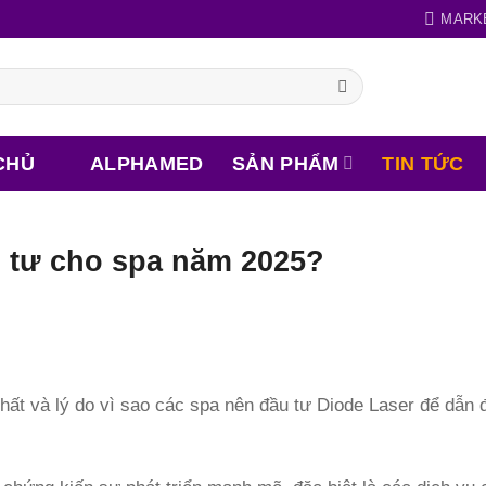
MARK
CHỦ
ALPHAMED
SẢN PHẨM
TIN TỨC
ầu tư cho spa năm 2025?
 nhất và lý do vì sao các spa nên đầu tư Diode Laser để dẫn 