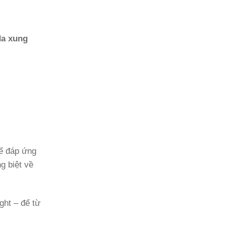
da xung
Để đáp ứng
g biệt về
ght – để từ