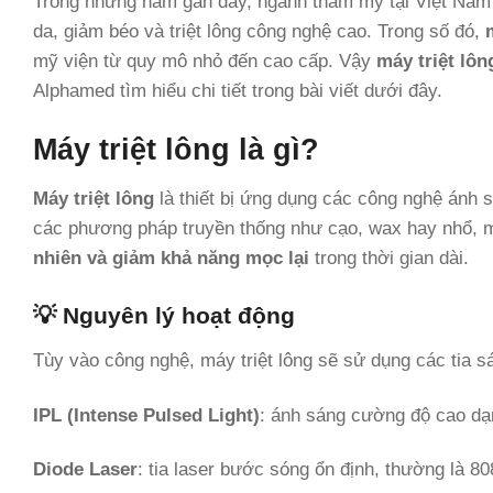
Trong những năm gần đây, ngành thẩm mỹ tại Việt Nam 
da, giảm béo và triệt lông công nghệ cao. Trong số đó,
mỹ viện từ quy mô nhỏ đến cao cấp. Vậy
máy triệt lông
Alphamed tìm hiểu chi tiết trong bài viết dưới đây.
Máy triệt lông là gì?
Máy triệt lông
là thiết bị ứng dụng các công nghệ ánh 
các phương pháp truyền thống như cạo, wax hay nhổ, m
nhiên và giảm khả năng mọc lại
trong thời gian dài.
💡 Nguyên lý hoạt động
Tùy vào công nghệ, máy triệt lông sẽ sử dụng các tia s
IPL (Intense Pulsed Light)
: ánh sáng cường độ cao dạ
Diode Laser
: tia laser bước sóng ổn định, thường là 8