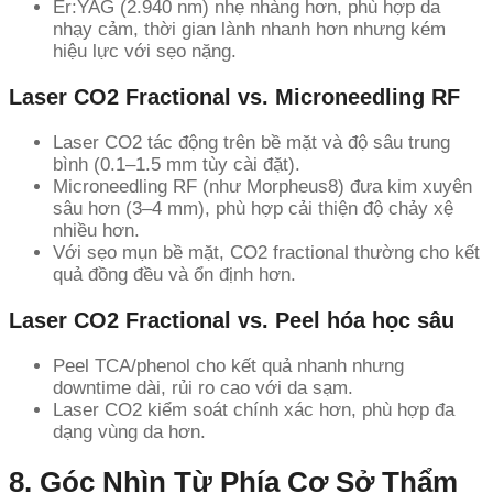
Er:YAG (2.940 nm) nhẹ nhàng hơn, phù hợp da
nhạy cảm, thời gian lành nhanh hơn nhưng kém
hiệu lực với sẹo nặng.
Laser CO2 Fractional vs. Microneedling RF
Laser CO2 tác động trên bề mặt và độ sâu trung
bình (0.1–1.5 mm tùy cài đặt).
Microneedling RF (như Morpheus8) đưa kim xuyên
sâu hơn (3–4 mm), phù hợp cải thiện độ chảy xệ
nhiều hơn.
Với sẹo mụn bề mặt, CO2 fractional thường cho kết
quả đồng đều và ổn định hơn.
Laser CO2 Fractional vs. Peel hóa học sâu
Peel TCA/phenol cho kết quả nhanh nhưng
downtime dài, rủi ro cao với da sạm.
Laser CO2 kiểm soát chính xác hơn, phù hợp đa
dạng vùng da hơn.
8. Góc Nhìn Từ Phía Cơ Sở Thẩm