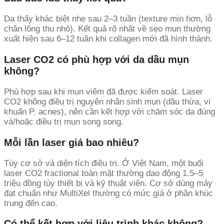
Da thấy khác biệt nhẹ sau 2–3 tuần (texture mịn hơn, lỗ
chân lông thu nhỏ). Kết quả rõ nhất về sẹo mụn thường
xuất hiện sau 6–12 tuần khi collagen mới đã hình thành.
Laser CO2 có phù hợp với da dầu mụn
không?
Phù hợp sau khi mụn viêm đã được kiểm soát. Laser
CO2 không điều trị nguyên nhân sinh mụn (dầu thừa, vi
khuẩn P. acnes), nên cần kết hợp với chăm sóc da đúng
và/hoặc điều trị mụn song song.
Mỗi lần laser giá bao nhiêu?
Tùy cơ sở và diện tích điều trị. Ở Việt Nam, một buổi
laser CO2 fractional toàn mặt thường dao động 1.5–5
triệu đồng tùy thiết bị và kỹ thuật viên. Cơ sở dùng máy
đạt chuẩn như MultiXel thường có mức giá ở phân khúc
trung đến cao.
Có thể kết hợp với liệu trình khác không?