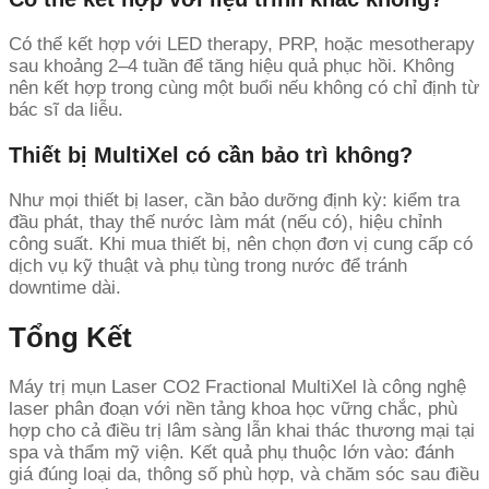
Có thể kết hợp với LED therapy, PRP, hoặc mesotherapy
sau khoảng 2–4 tuần để tăng hiệu quả phục hồi. Không
nên kết hợp trong cùng một buổi nếu không có chỉ định từ
bác sĩ da liễu.
Thiết bị MultiXel có cần bảo trì không?
Như mọi thiết bị laser, cần bảo dưỡng định kỳ: kiểm tra
đầu phát, thay thế nước làm mát (nếu có), hiệu chỉnh
công suất. Khi mua thiết bị, nên chọn đơn vị cung cấp có
dịch vụ kỹ thuật và phụ tùng trong nước để tránh
downtime dài.
Tổng Kết
Máy trị mụn Laser CO2 Fractional MultiXel là công nghệ
laser phân đoạn với nền tảng khoa học vững chắc, phù
hợp cho cả điều trị lâm sàng lẫn khai thác thương mại tại
spa và thẩm mỹ viện. Kết quả phụ thuộc lớn vào: đánh
giá đúng loại da, thông số phù hợp, và chăm sóc sau điều