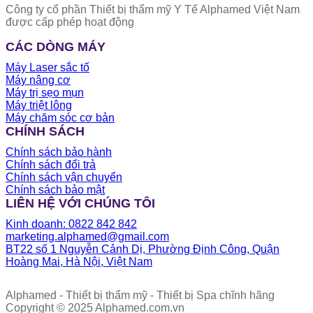
Công ty cổ phần Thiết bị thẩm mỹ Y Tế Alphamed Việt Nam
được cấp phép hoạt động
CÁC DÒNG MÁY
Máy Laser sắc tố
Máy nâng cơ
Máy trị sẹo mụn
Máy triệt lông
Máy chăm sóc cơ bản
CHÍNH SÁCH
Chính sách bảo hành
Chính sách đổi trả
Chính sách vận chuyển
Chính sách bảo mật
LIÊN HỆ VỚI CHÚNG TÔI
Kinh doanh: 0822 842 842
marketing.alphamed@gmail.com
BT22 số 1 Nguyễn Cảnh Dị, Phường Định Công, Quận
Hoàng Mai, Hà Nội, Việt Nam
Alphamed - Thiết bị thẩm mỹ - Thiết bị Spa chĩnh hãng
Copyright © 2025 Alphamed.com.vn