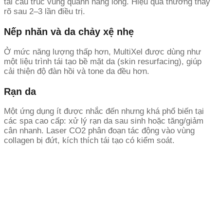
tái cấu trúc vùng quanh nang lông. Hiệu quả thường thấy
rõ sau 2–3 lần điều trị.
Nếp nhăn và da chảy xệ nhẹ
Ở mức năng lượng thấp hơn, MultiXel được dùng như
một liệu trình tái tạo bề mặt da (skin resurfacing), giúp
cải thiện độ đàn hồi và tone da đều hơn.
Rạn da
Một ứng dụng ít được nhắc đến nhưng khá phổ biến tại
các spa cao cấp: xử lý rạn da sau sinh hoặc tăng/giảm
cân nhanh. Laser CO2 phân đoạn tác động vào vùng
collagen bị đứt, kích thích tái tạo có kiểm soát.