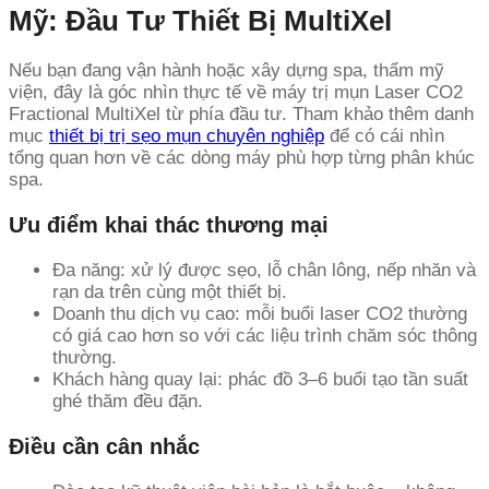
Mỹ: Đầu Tư Thiết Bị MultiXel
Nếu bạn đang vận hành hoặc xây dựng spa, thẩm mỹ
viện, đây là góc nhìn thực tế về máy trị mụn Laser CO2
Fractional MultiXel từ phía đầu tư. Tham khảo thêm danh
mục
thiết bị trị sẹo mụn chuyên nghiệp
để có cái nhìn
tổng quan hơn về các dòng máy phù hợp từng phân khúc
spa.
Ưu điểm khai thác thương mại
Đa năng: xử lý được sẹo, lỗ chân lông, nếp nhăn và
rạn da trên cùng một thiết bị.
Doanh thu dịch vụ cao: mỗi buổi laser CO2 thường
có giá cao hơn so với các liệu trình chăm sóc thông
thường.
Khách hàng quay lại: phác đồ 3–6 buổi tạo tần suất
ghé thăm đều đặn.
Điều cần cân nhắc