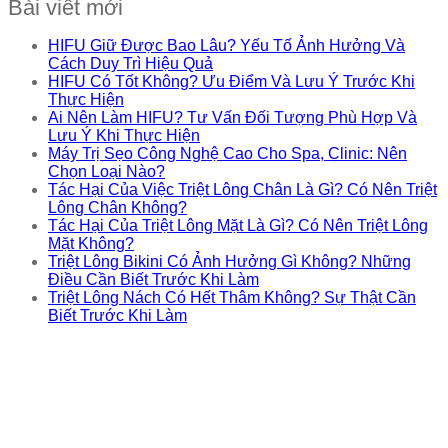
Bài viết mới
HIFU Giữ Được Bao Lâu? Yếu Tố Ảnh Hưởng Và
Cách Duy Trì Hiệu Quả
HIFU Có Tốt Không? Ưu Điểm Và Lưu Ý Trước Khi
Thực Hiện
Ai Nên Làm HIFU? Tư Vấn Đối Tượng Phù Hợp Và
Lưu Ý Khi Thực Hiện
Máy Trị Sẹo Công Nghệ Cao Cho Spa, Clinic: Nên
Chọn Loại Nào?
Tác Hại Của Việc Triệt Lông Chân Là Gì? Có Nên Triệt
Lông Chân Không?
Tác Hại Của Triệt Lông Mặt Là Gì? Có Nên Triệt Lông
Mặt Không?
Triệt Lông Bikini Có Ảnh Hưởng Gì Không? Những
Điều Cần Biết Trước Khi Làm
Triệt Lông Nách Có Hết Thâm Không? Sự Thật Cần
Biết Trước Khi Làm