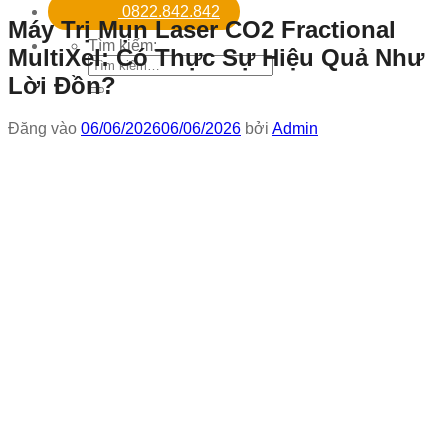
0822.842.842
Máy Trị Mụn Laser CO2 Fractional
Tìm kiếm:
MultiXel: Có Thực Sự Hiệu Quả Như
Lời Đồn?
Đăng vào
06/06/2026
06/06/2026
bởi
Admin