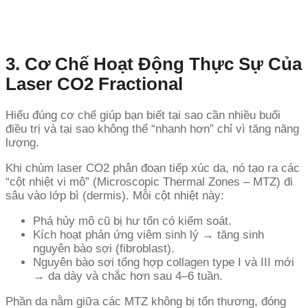
3. Cơ Chế Hoạt Động Thực Sự Của
Laser CO2 Fractional
Hiểu đúng cơ chế giúp bạn biết tại sao cần nhiều buổi
điều trị và tại sao không thể “nhanh hơn” chỉ vì tăng năng
lượng.
Khi chùm laser CO2 phân đoạn tiếp xúc da, nó tạo ra các
“cột nhiệt vi mô” (Microscopic Thermal Zones – MTZ) đi
sâu vào lớp bì (dermis). Mỗi cột nhiệt này:
Phá hủy mô cũ bị hư tổn có kiểm soát.
Kích hoạt phản ứng viêm sinh lý → tăng sinh
nguyên bào sợi (fibroblast).
Nguyên bào sợi tổng hợp collagen type I và III mới
→ da dày và chắc hơn sau 4–6 tuần.
Phần da nằm giữa các MTZ không bị tổn thương, đóng