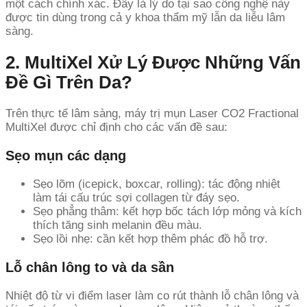
một cách chính xác. Đây là lý do tại sao công nghệ này
được tin dùng trong cả y khoa thẩm mỹ lẫn da liễu lâm
sàng.
2. MultiXel Xử Lý Được Những Vấn
Đề Gì Trên Da?
Trên thực tế lâm sàng, máy trị mụn Laser CO2 Fractional
MultiXel được chỉ định cho các vấn đề sau:
Sẹo mụn các dạng
Sẹo lõm (icepick, boxcar, rolling): tác động nhiệt
làm tái cấu trúc sợi collagen từ đáy sẹo.
Sẹo phẳng thâm: kết hợp bốc tách lớp mỏng và kích
thích tăng sinh melanin đều màu.
Sẹo lồi nhẹ: cần kết hợp thêm phác đồ hỗ trợ.
Lỗ chân lông to và da sần
Nhiệt độ từ vi điểm laser làm co rút thành lỗ chân lông và