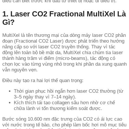
điều cần biết trước khi đầu tư thiết bị hoặc đi điều trị.
1. Laser CO2 Fractional MultiXel Là
Gì?
MultiXel là tên thương mại của dòng máy laser CO2 phân
đoạn (Fractional CO2 Laser) được phát triển theo hướng
nâng cấp so với laser CO2 truyền thống. Thay vì tác
động lên toàn bộ bề mặt da, MultiXel chia chùm tia laser
thành hàng trăm vi điểm (micro-beams), tác động có
chọn lọc vào từng vùng nhỏ trong khi phần da xung quanh
vẫn nguyên vẹn.
Điều này tạo ra hai lợi thế quan trọng:
Thời gian phục hồi ngắn hơn laser CO2 thường (từ
3–5 ngày thay vì 7–14 ngày).
Kích thích tái tạo collagen sâu hơn nhờ cơ chế
chữa lành vi tổn thương kiểm soát được.
Bước sóng 10.600 nm đặc trưng của CO2 có ái lực cao
với nước trong tế bào, cho phép làm bốc hơi mô mục tiêu