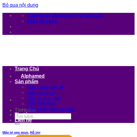
Bỏ qua nội dung
marketing.alphamed@gmail.com
0822 842 842
Trang Chủ
Alphamed
Sản phẩm
Máy Laser sắc tố
Máy nâng cơ
Máy trị sẹo mụn
Máy triệt lông
Máy chăm sóc cơ bản
Tìm kiếm:
Tin tức
Liên hệ
Máy trị sẹo mụn
,
Hỗ trợ