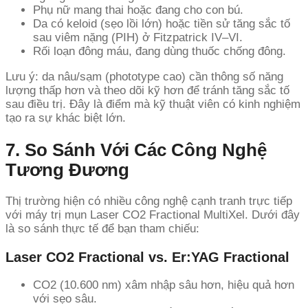
Phụ nữ mang thai hoặc đang cho con bú.
Da có keloid (sẹo lồi lớn) hoặc tiền sử tăng sắc tố
sau viêm nặng (PIH) ở Fitzpatrick IV–VI.
Rối loạn đông máu, đang dùng thuốc chống đông.
Lưu ý: da nâu/sạm (phototype cao) cần thông số năng
lượng thấp hơn và theo dõi kỹ hơn để tránh tăng sắc tố
sau điều trị. Đây là điểm mà kỹ thuật viên có kinh nghiệm
tạo ra sự khác biệt lớn.
7. So Sánh Với Các Công Nghệ
Tương Đương
Thị trường hiện có nhiều công nghệ cạnh tranh trực tiếp
với máy trị mụn Laser CO2 Fractional MultiXel. Dưới đây
là so sánh thực tế để bạn tham chiếu:
Laser CO2 Fractional vs. Er:YAG Fractional
CO2 (10.600 nm) xâm nhập sâu hơn, hiệu quả hơn
với sẹo sâu.