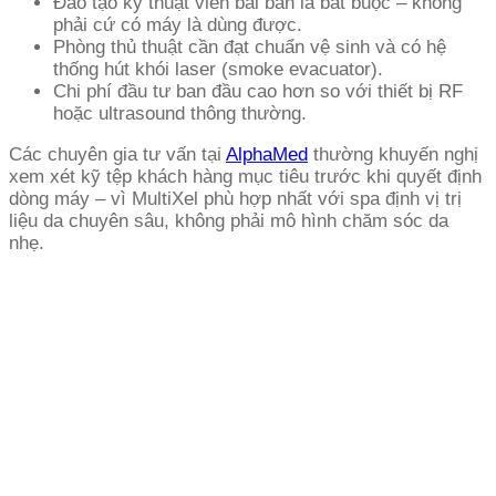
Đào tạo kỹ thuật viên bài bản là bắt buộc – không
phải cứ có máy là dùng được.
Phòng thủ thuật cần đạt chuẩn vệ sinh và có hệ
thống hút khói laser (smoke evacuator).
Chi phí đầu tư ban đầu cao hơn so với thiết bị RF
hoặc ultrasound thông thường.
Các chuyên gia tư vấn tại
AlphaMed
thường khuyến nghị
xem xét kỹ tệp khách hàng mục tiêu trước khi quyết định
dòng máy – vì MultiXel phù hợp nhất với spa định vị trị
liệu da chuyên sâu, không phải mô hình chăm sóc da
nhẹ.