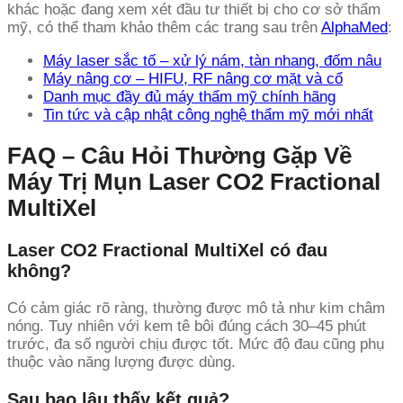
khác hoặc đang xem xét đầu tư thiết bị cho cơ sở thẩm
mỹ, có thể tham khảo thêm các trang sau trên
AlphaMed
:
Máy laser sắc tố – xử lý nám, tàn nhang, đốm nâu
Máy nâng cơ – HIFU, RF nâng cơ mặt và cổ
Danh mục đầy đủ máy thẩm mỹ chính hãng
Tin tức và cập nhật công nghệ thẩm mỹ mới nhất
FAQ – Câu Hỏi Thường Gặp Về
Máy Trị Mụn Laser CO2 Fractional
MultiXel
Laser CO2 Fractional MultiXel có đau
không?
Có cảm giác rõ ràng, thường được mô tả như kim châm
nóng. Tuy nhiên với kem tê bôi đúng cách 30–45 phút
trước, đa số người chịu được tốt. Mức độ đau cũng phụ
thuộc vào năng lượng được dùng.
Sau bao lâu thấy kết quả?