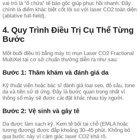
vai trò là “ổ chứa” tế bào gốc giúp phục hồi nhanh. Đây
chính là điểm khác biệt cốt lõi so với laser CO2 toàn diện
(ablative full-field).
4. Quy Trình Điều Trị Cụ Thể Từng
Bước
Một buổi điều trị bằng máy trị mụn Laser CO2 Fractional
MultiXel tại cơ sở chuẩn thường diễn ra như sau:
Bước 1: Thăm khám và đánh giá da
Kỹ thuật viên hoặc bác sĩ đánh giá loại sẹo, độ sâu, tone
da và tiền sử dị ứng. Đây là bước quan trọng nhất vì
thông số máy sẽ được cài đặt khác nhau tùy người.
Bước 2: Vệ sinh và gây tê
Da được làm sạch kỹ. Kem tê bôi tại chỗ (EMLA hoặc
tương đương) được đắp khoảng 30–45 phút. Không bỏ
qua bước này vì cảm giác laser CO2 khá rõ.