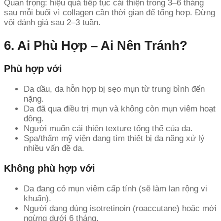
Quan trọng: hiệu quả tiếp tục cải thiện trong 3–6 tháng
sau mỗi buổi vì collagen cần thời gian để tổng hợp. Đừng
vội đánh giá sau 2–3 tuần.
6. Ai Phù Hợp – Ai Nên Tránh?
Phù hợp với
Da dầu, da hỗn hợp bị sẹo mụn từ trung bình đến
nặng.
Da đã qua điều trị mụn và không còn mụn viêm hoạt
động.
Người muốn cải thiện texture tổng thể của da.
Spa/thẩm mỹ viện đang tìm thiết bị đa năng xử lý
nhiều vấn đề da.
Không phù hợp với
Da đang có mụn viêm cấp tính (sẽ làm lan rộng vi
khuẩn).
Người đang dùng isotretinoin (roaccutane) hoặc mới
ngừng dưới 6 tháng.