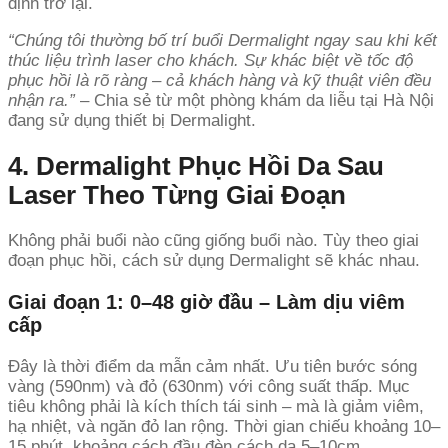
định trở lại.
“Chúng tôi thường bố trí buổi Dermalight ngay sau khi kết
thúc liệu trình laser cho khách. Sự khác biệt về tốc độ
phục hồi là rõ ràng – cả khách hàng và kỹ thuật viên đều
nhận ra.”
– Chia sẻ từ một phòng khám da liễu tại Hà Nội
đang sử dụng thiết bị Dermalight.
4. Dermalight Phục Hồi Da Sau
Laser Theo Từng Giai Đoạn
Không phải buổi nào cũng giống buổi nào. Tùy theo giai
đoạn phục hồi, cách sử dụng Dermalight sẽ khác nhau.
Giai đoạn 1: 0–48 giờ đầu – Làm dịu viêm
cấp
Đây là thời điểm da mẫn cảm nhất. Ưu tiên bước sóng
vàng (590nm) và đỏ (630nm) với công suất thấp. Mục
tiêu không phải là kích thích tái sinh – mà là giảm viêm,
hạ nhiệt, và ngăn đỏ lan rộng. Thời gian chiếu khoảng 10–
15 phút, khoảng cách đầu đèn cách da 5–10cm.