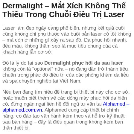
Dermalight – Mắt Xích Không Thể
Thiếu Trong Chuỗi Điều Trị Laser
Laser làm đẹp ngày càng phổ biến, nhưng kết quả cuối
cùng không chỉ phụ thuộc vào buổi bắn laser có tốt không
– mà còn ở những gì xảy ra sau đó. Da phục hồi nhanh,
đều màu, không thâm sẹo là mục tiêu chung của cả
khách hàng lẫn cơ sở.
Đó là lý do tại sao
Dermalight phục hồi da sau laser
không còn là “optional” nữa – nó đang dần trở thành tiêu
chuẩn trong phác đồ điều trị của các phòng khám da liễu
và spa chuyên nghiệp tại Việt Nam.
Nếu bạn đang tìm hiểu để trang bị thiết bị này cho cơ sở,
hoặc muốn biết thêm về các dòng máy phục hồi da hiện
có, đừng ngần ngại liên hệ đội ngũ tư vấn tại
Alphamed –
alphamed.com.vn
. Alphamed cung cấp thiết bị chính
hãng, có đào tạo vận hành kèm theo và hỗ trợ kỹ thuật
sau bán hàng – đây là điều quan trọng không kém bản
thân thiết bị.