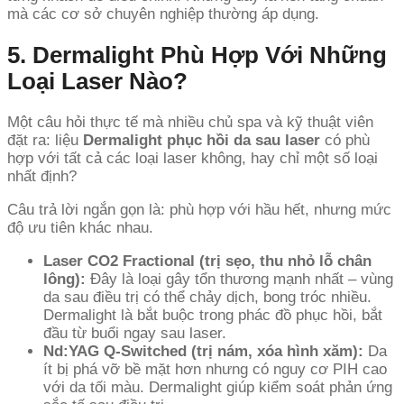
mà các cơ sở chuyên nghiệp thường áp dụng.
5. Dermalight Phù Hợp Với Những
Loại Laser Nào?
Một câu hỏi thực tế mà nhiều chủ spa và kỹ thuật viên
đặt ra: liệu
Dermalight phục hồi da sau laser
có phù
hợp với tất cả các loại laser không, hay chỉ một số loại
nhất định?
Câu trả lời ngắn gọn là: phù hợp với hầu hết, nhưng mức
độ ưu tiên khác nhau.
Laser CO2 Fractional (trị sẹo, thu nhỏ lỗ chân
lông):
Đây là loại gây tổn thương mạnh nhất – vùng
da sau điều trị có thể chảy dịch, bong tróc nhiều.
Dermalight là bắt buộc trong phác đồ phục hồi, bắt
đầu từ buổi ngay sau laser.
Nd:YAG Q-Switched (trị nám, xóa hình xăm):
Da
ít bị phá vỡ bề mặt hơn nhưng có nguy cơ PIH cao
với da tối màu. Dermalight giúp kiểm soát phản ứng