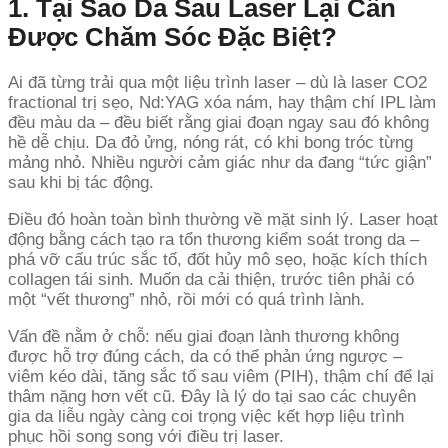
1. Tại Sao Da Sau Laser Lại Cần
Được Chăm Sóc Đặc Biệt?
Ai đã từng trải qua một liệu trình laser – dù là laser CO2
fractional trị sẹo, Nd:YAG xóa nám, hay thậm chí IPL làm
đều màu da – đều biết rằng giai đoạn ngay sau đó không
hề dễ chịu. Da đỏ ửng, nóng rát, có khi bong tróc từng
mảng nhỏ. Nhiều người cảm giác như da đang “tức giận”
sau khi bị tác động.
Điều đó hoàn toàn bình thường về mặt sinh lý. Laser hoạt
động bằng cách tạo ra tổn thương kiểm soát trong da –
phá vỡ cấu trúc sắc tố, đốt hủy mô sẹo, hoặc kích thích
collagen tái sinh. Muốn da cải thiện, trước tiên phải có
một “vết thương” nhỏ, rồi mới có quá trình lành.
Vấn đề nằm ở chỗ: nếu giai đoạn lành thương không
được hỗ trợ đúng cách, da có thể phản ứng ngược –
viêm kéo dài, tăng sắc tố sau viêm (PIH), thậm chí để lại
thâm nặng hơn vết cũ. Đây là lý do tại sao các chuyên
gia da liễu ngày càng coi trọng việc kết hợp liệu trình
phục hồi song song với điều trị laser.