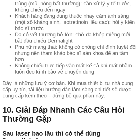
trùng (mủ, nóng bất thường): cần xử lý y tế trước,
không chiếu đèn ngay
Khách hàng đang dùng thuốc nhạy cảm ánh sáng
(một số kháng sinh, isotretinoin liều cao): hỏi ý kiến
bác sĩ trước
Da có vết thương hở lớn: chờ da khép miệng mới
bắt đầu chiếu Dermalight
Phụ nữ mang thai: không có chống chỉ định tuyệt đối
nhưng nên tham khảo bác sĩ sản khoa để an tâm
hơn
Không chiếu trực tiếp vào mắt kể cả khi mắt nhắm –
luôn đeo kính bảo vệ chuyên dụng
Đây là những lưu ý cơ bản. Khi mua thiết bị từ nhà cung
cấp uy tín, tài liệu hướng dẫn lâm sàng chi tiết sẽ được
cung cấp kèm theo – đừng bỏ qua phần này.
10. Giải Đáp Nhanh Các Câu Hỏi
Thường Gặp
Sau laser bao lâu thì có thể dùng