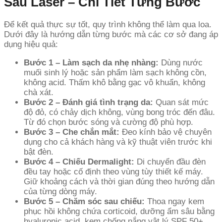
Sau Laser – Chi Tiết Từng Bước
Để kết quả thực sự tốt, quy trình không thể làm qua loa.
Dưới đây là hướng dẫn từng bước mà các cơ sở đang áp
dụng hiệu quả:
Bước 1 – Làm sạch da nhẹ nhàng:
Dùng nước
muối sinh lý hoặc sản phẩm làm sạch không cồn,
không acid. Thấm khô bằng gạc vô khuẩn, không
chà xát.
Bước 2 – Đánh giá tình trạng da:
Quan sát mức
độ đỏ, có chảy dịch không, vùng bong tróc đến đâu.
Từ đó chọn bước sóng và cường độ phù hợp.
Bước 3 – Che chắn mắt:
Đeo kính bảo vệ chuyên
dụng cho cả khách hàng và kỹ thuật viên trước khi
bật đèn.
Bước 4 – Chiếu Dermalight:
Di chuyển đầu đèn
đều tay hoặc cố định theo vùng tùy thiết kế máy.
Giữ khoảng cách và thời gian đúng theo hướng dẫn
của từng dòng máy.
Bước 5 – Chăm sóc sau chiếu:
Thoa ngay kem
phục hồi không chứa corticoid, dưỡng ẩm sâu bằng
hyaluronic acid, kem chống nắng vật lý SPF 50+.