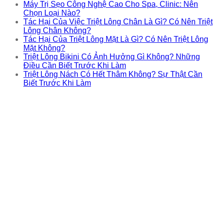
Máy Trị Sẹo Công Nghệ Cao Cho Spa, Clinic: Nên
Chọn Loại Nào?
Tác Hại Của Việc Triệt Lông Chân Là Gì? Có Nên Triệt
Lông Chân Không?
Tác Hại Của Triệt Lông Mặt Là Gì? Có Nên Triệt Lông
Mặt Không?
Triệt Lông Bikini Có Ảnh Hưởng Gì Không? Những
Điều Cần Biết Trước Khi Làm
Triệt Lông Nách Có Hết Thâm Không? Sự Thật Cần
Biết Trước Khi Làm