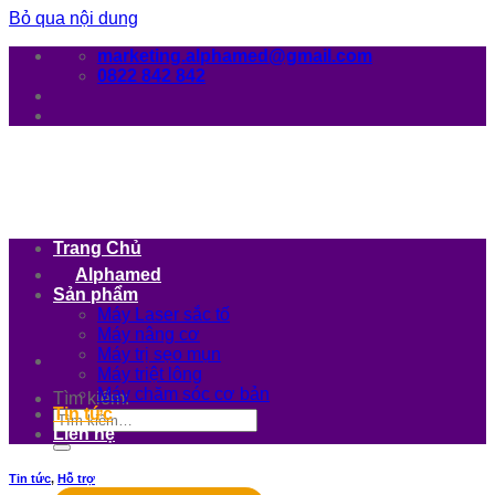
Bỏ qua nội dung
marketing.alphamed@gmail.com
0822 842 842
Trang Chủ
Alphamed
Sản phẩm
Máy Laser sắc tố
Máy nâng cơ
Máy trị sẹo mụn
Máy triệt lông
Máy chăm sóc cơ bản
Tìm kiếm:
Tin tức
Liên hệ
Tin tức
,
Hỗ trợ