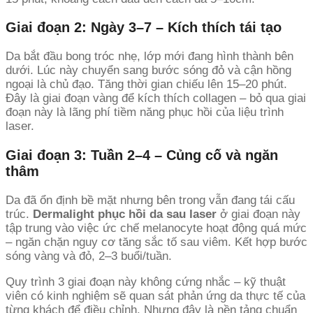
Giai đoạn 2: Ngày 3–7 – Kích thích tái tạo
Da bắt đầu bong tróc nhẹ, lớp mới đang hình thành bên
dưới. Lúc này chuyển sang bước sóng đỏ và cận hồng
ngoại là chủ đạo. Tăng thời gian chiếu lên 15–20 phút.
Đây là giai đoạn vàng để kích thích collagen – bỏ qua giai
đoạn này là lãng phí tiềm năng phục hồi của liệu trình
laser.
Giai đoạn 3: Tuần 2–4 – Củng cố và ngăn
thâm
Da đã ổn định bề mặt nhưng bên trong vẫn đang tái cấu
trúc.
Dermalight phục hồi da sau laser
ở giai đoạn này
tập trung vào việc ức chế melanocyte hoạt động quá mức
– ngăn chặn nguy cơ tăng sắc tố sau viêm. Kết hợp bước
sóng vàng và đỏ, 2–3 buổi/tuần.
Quy trình 3 giai đoạn này không cứng nhắc – kỹ thuật
viên có kinh nghiệm sẽ quan sát phản ứng da thực tế của
từng khách để điều chỉnh. Nhưng đây là nền tảng chuẩn