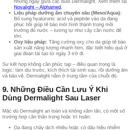
những ngày giữa các buổi Dermalight. Xem thêm tại
Novalight – Alphamed
.
Liệu pháp dưỡng ẩm chuyên sâu (Meso/Aqua):
Bổ sung hyaluronic acid và peptide vào da đang
phục hồi giúp tế bào mới hình thành trong môi
trường đủ nước – tương tự như cây cần nước để
lớn.
Oxy liệu pháp:
Tăng cường oxy cho da giúp tế bào
sản xuất năng lượng nhanh hơn, đặc biệt hiệu quả ở
giai đoạn tái tạo từ ngày 3 trở đi.
Sự kết hợp không cần phức tạp – điều quan trọng là
logic: làm dịu trước, kích thích tái sinh sau, rồi dưỡng ẩm
và bảo vệ. Dermalight nằm ở trung tâm của chuỗi đó.
9. Những Điều Cần Lưu Ý Khi
Dùng Dermalight Sau Laser
Mặc dù Dermalight an toàn và không xâm lấn, có một số
trường hợp cần thận trọng hoặc trì hoãn:
Da đang chảy dịch nhiều hoặc có dấu hiệu nhiễm