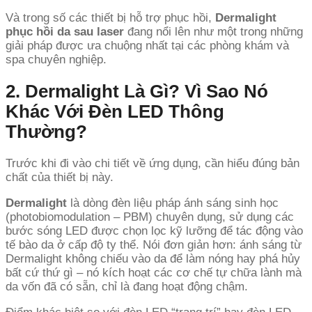
Và trong số các thiết bị hỗ trợ phục hồi,
Dermalight
phục hồi da sau laser
đang nổi lên như một trong những
giải pháp được ưa chuộng nhất tại các phòng khám và
spa chuyên nghiệp.
2. Dermalight Là Gì? Vì Sao Nó
Khác Với Đèn LED Thông
Thường?
Trước khi đi vào chi tiết về ứng dụng, cần hiểu đúng bản
chất của thiết bị này.
Dermalight
là dòng đèn liệu pháp ánh sáng sinh học
(photobiomodulation – PBM) chuyên dụng, sử dụng các
bước sóng LED được chọn lọc kỹ lưỡng để tác động vào
tế bào da ở cấp độ ty thể. Nói đơn giản hơn: ánh sáng từ
Dermalight không chiếu vào da để làm nóng hay phá hủy
bất cứ thứ gì – nó kích hoạt các cơ chế tự chữa lành mà
da vốn đã có sẵn, chỉ là đang hoạt động chậm.