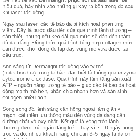
Để hiểu tại sao
Dermalight phục hồi da sau laser
lại
hiệu quả, hãy nhìn vào những gì xảy ra bên trong da sau
khi laser tác động.
Ngay sau laser, các tế bào da bị kích hoạt phản ứng
viêm. Đây là bước đầu tiên của quá trình lành thương –
cần thiết, nhưng nếu kéo dài quá mức sẽ dẫn đến thâm,
đỏ dai dẳng. Đồng thời, quá trình tổng hợp collagen mới
cần được khởi động để lấp đầy vùng mô vừa được tái
cấu trúc.
Ánh sáng từ Dermalight tác động vào ty thể
(mitochondria) trong tế bào, đặc biệt là thông qua enzyme
cytochrome c oxidase. Quá trình này làm tăng sản xuất
ATP – nguồn năng lượng tế bào – giúp các tế bào da hoạt
động mạnh mẽ hơn, phân chia nhanh hơn và sản sinh
collagen nhiều hơn.
Song song đó, ánh sáng cận hồng ngoại làm giãn vi
mạch, cải thiện lưu thông máu đến vùng da đang cần
dưỡng chất và oxy nhất. Kết quả là vòng tròn lành
thương được rút ngắn đáng kể – thay vì 7–10 ngày bong
tróc và đỏ, nhiều khách hàng chỉ cần 3–5 ngày là da ổn