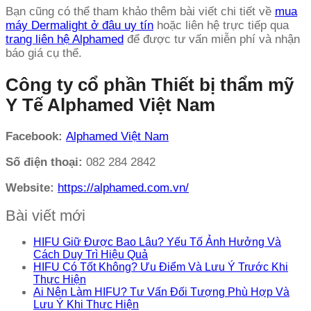
Bạn cũng có thể tham khảo thêm bài viết chi tiết về
mua
máy Dermalight ở đâu uy tín
hoặc liên hệ trực tiếp qua
trang liên hệ Alphamed
để được tư vấn miễn phí và nhận
báo giá cụ thể.
Công ty cổ phần Thiết bị thẩm mỹ
Y Tế Alphamed Việt Nam
Facebook:
Alphamed Việt Nam
Số điện thoại:
082 284 2842
Website:
https://alphamed.com.vn/
Bài viết mới
HIFU Giữ Được Bao Lâu? Yếu Tố Ảnh Hưởng Và
Cách Duy Trì Hiệu Quả
HIFU Có Tốt Không? Ưu Điểm Và Lưu Ý Trước Khi
Thực Hiện
Ai Nên Làm HIFU? Tư Vấn Đối Tượng Phù Hợp Và
Lưu Ý Khi Thực Hiện