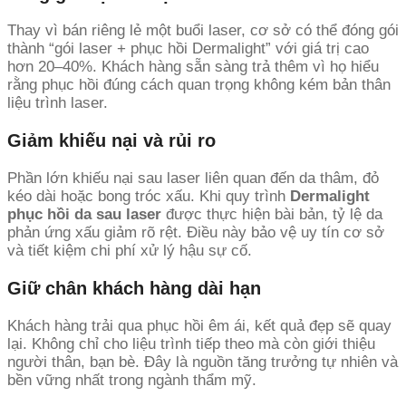
Thay vì bán riêng lẻ một buổi laser, cơ sở có thể đóng gói
thành “gói laser + phục hồi Dermalight” với giá trị cao
hơn 20–40%. Khách hàng sẵn sàng trả thêm vì họ hiểu
rằng phục hồi đúng cách quan trọng không kém bản thân
liệu trình laser.
Giảm khiếu nại và rủi ro
Phần lớn khiếu nại sau laser liên quan đến da thâm, đỏ
kéo dài hoặc bong tróc xấu. Khi quy trình
Dermalight
phục hồi da sau laser
được thực hiện bài bản, tỷ lệ da
phản ứng xấu giảm rõ rệt. Điều này bảo vệ uy tín cơ sở
và tiết kiệm chi phí xử lý hậu sự cố.
Giữ chân khách hàng dài hạn
Khách hàng trải qua phục hồi êm ái, kết quả đẹp sẽ quay
lại. Không chỉ cho liệu trình tiếp theo mà còn giới thiệu
người thân, bạn bè. Đây là nguồn tăng trưởng tự nhiên và
bền vững nhất trong ngành thẩm mỹ.