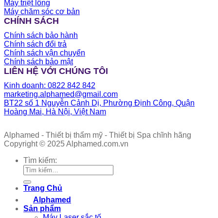
Máy triệt lông
Máy chăm sóc cơ bản
CHÍNH SÁCH
Chính sách bảo hành
Chính sách đổi trả
Chính sách vận chuyển
Chính sách bảo mật
LIÊN HỆ VỚI CHÚNG TÔI
Kinh doanh: 0822 842 842
marketing.alphamed@gmail.com
BT22 số 1 Nguyễn Cảnh Dị, Phường Định Công, Quận
Hoàng Mai, Hà Nội, Việt Nam
Alphamed - Thiết bị thẩm mỹ - Thiết bị Spa chĩnh hãng
Copyright © 2025 Alphamed.com.vn
Tìm kiếm:
Trang Chủ
Alphamed
Sản phẩm
Máy Laser sắc tố