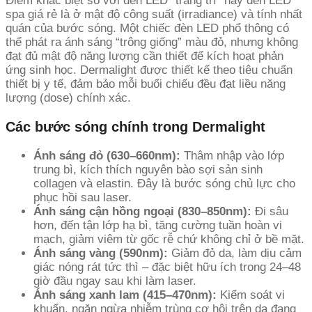
Điểm khác biệt so với đèn LED “trang trí” hay đèn LED
spa giá rẻ là ở mật độ công suất (irradiance) và tính nhất
quán của bước sóng. Một chiếc đèn LED phổ thông có
thể phát ra ánh sáng “trông giống” màu đỏ, nhưng không
đạt đủ mật độ năng lượng cần thiết để kích hoạt phản
ứng sinh học. Dermalight được thiết kế theo tiêu chuẩn
thiết bị y tế, đảm bảo mỗi buổi chiếu đều đạt liều năng
lượng (dose) chính xác.
Các bước sóng chính trong Dermalight
Ánh sáng đỏ (630–660nm):
Thâm nhập vào lớp
trung bì, kích thích nguyên bào sợi sản sinh
collagen và elastin. Đây là bước sóng chủ lực cho
phục hồi sau laser.
Ánh sáng cận hồng ngoại (830–850nm):
Đi sâu
hơn, đến tận lớp hạ bì, tăng cường tuần hoàn vi
mạch, giảm viêm từ gốc rễ chứ không chỉ ở bề mặt.
Ánh sáng vàng (590nm):
Giảm đỏ da, làm dịu cảm
giác nóng rát tức thì – đặc biệt hữu ích trong 24–48
giờ đầu ngay sau khi làm laser.
Ánh sáng xanh lam (415–470nm):
Kiểm soát vi
khuẩn, ngăn ngừa nhiễm trùng cơ hội trên da đang