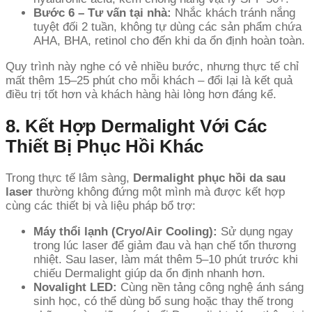
Bước 6 – Tư vấn tại nhà:
Nhắc khách tránh nắng
tuyệt đối 2 tuần, không tự dùng các sản phẩm chứa
AHA, BHA, retinol cho đến khi da ổn định hoàn toàn.
Quy trình này nghe có vẻ nhiều bước, nhưng thực tế chỉ
mất thêm 15–25 phút cho mỗi khách – đổi lại là kết quả
điều trị tốt hơn và khách hàng hài lòng hơn đáng kể.
8. Kết Hợp Dermalight Với Các
Thiết Bị Phục Hồi Khác
Trong thực tế lâm sàng,
Dermalight phục hồi da sau
laser
thường không đứng một mình mà được kết hợp
cùng các thiết bị và liệu pháp bổ trợ:
Máy thổi lạnh (Cryo/Air Cooling):
Sử dụng ngay
trong lúc laser để giảm đau và hạn chế tổn thương
nhiệt. Sau laser, làm mát thêm 5–10 phút trước khi
chiếu Dermalight giúp da ổn định nhanh hơn.
Novalight LED:
Cùng nền tảng công nghệ ánh sáng
sinh học, có thể dùng bổ sung hoặc thay thế trong