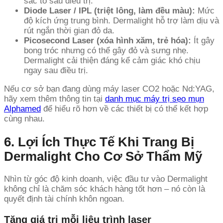
sắc tố sau điều trị.
Diode Laser / IPL (triệt lông, làm đều màu):
Mức
độ kích ứng trung bình. Dermalight hỗ trợ làm dịu và
rút ngắn thời gian đỏ da.
Picosecond Laser (xóa hình xăm, trẻ hóa):
Ít gây
bong tróc nhưng có thể gây đỏ và sưng nhẹ.
Dermalight cải thiện đáng kể cảm giác khó chịu
ngay sau điều trị.
Nếu cơ sở bạn đang dùng máy laser CO2 hoặc Nd:YAG,
hãy xem thêm thông tin tại
danh mục máy trị sẹo mụn
Alphamed
để hiểu rõ hơn về các thiết bị có thể kết hợp
cùng nhau.
6. Lợi Ích Thực Tế Khi Trang Bị
Dermalight Cho Cơ Sở Thẩm Mỹ
Nhìn từ góc độ kinh doanh, việc đầu tư vào Dermalight
không chỉ là chăm sóc khách hàng tốt hơn – nó còn là
quyết định tài chính khôn ngoan.
Tăng giá trị mỗi liệu trình laser