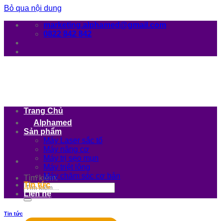
Bỏ qua nội dung
marketing.alphamed@gmail.com
0822 842 842
Trang Chủ
Alphamed
Sản phẩm
Máy Laser sắc tố
Máy nâng cơ
Máy trị sẹo mụn
Máy triệt lông
Máy chăm sóc cơ bản
Tìm kiếm:
Tin tức
Liên hệ
Tin tức