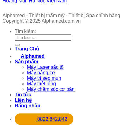
Hoàng Mai, Hà Nội, Việt Nam
Alphamed - Thiết bị thẩm mỹ - Thiết bị Spa chĩnh hãng
Copyright © 2025 Alphamed.com.vn
Tìm kiếm:
Trang Chủ
Alphamed
Sản phẩm
Máy Laser sắc tố
Máy nâng cơ
Máy trị sẹo mụn
Máy triệt lông
Máy chăm sóc cơ bản
Tin tức
Liên hệ
Đăng nhập
0822.842.842