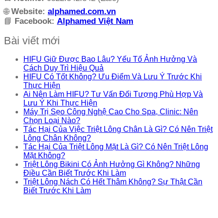
🌐
Website:
alphamed.com.vn
📘
Facebook:
Alphamed Việt Nam
Bài viết mới
HIFU Giữ Được Bao Lâu? Yếu Tố Ảnh Hưởng Và
Cách Duy Trì Hiệu Quả
HIFU Có Tốt Không? Ưu Điểm Và Lưu Ý Trước Khi
Thực Hiện
Ai Nên Làm HIFU? Tư Vấn Đối Tượng Phù Hợp Và
Lưu Ý Khi Thực Hiện
Máy Trị Sẹo Công Nghệ Cao Cho Spa, Clinic: Nên
Chọn Loại Nào?
Tác Hại Của Việc Triệt Lông Chân Là Gì? Có Nên Triệt
Lông Chân Không?
Tác Hại Của Triệt Lông Mặt Là Gì? Có Nên Triệt Lông
Mặt Không?
Triệt Lông Bikini Có Ảnh Hưởng Gì Không? Những
Điều Cần Biết Trước Khi Làm
Triệt Lông Nách Có Hết Thâm Không? Sự Thật Cần
Biết Trước Khi Làm