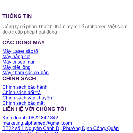
THÔNG TIN
Công ty cổ phần Thiết bị thẩm mỹ Y Tế Alphamed Việt Nam
được cấp phép hoạt động
CÁC DÒNG MÁY
Máy Laser sắc tố
Máy nâng cơ
Máy trị sẹo mụn
Máy triệt lông
Máy chăm sóc cơ bản
CHÍNH SÁCH
Chính sách bảo hành
Chính sách đổi trả
Chính sách vận chuyển
Chính sách bảo mật
LIÊN HỆ VỚI CHÚNG TÔI
Kinh doanh: 0822 842 842
marketing.alphamed@gmail.com
BT22 số 1 Nguyễn Cảnh Dị, Phường Định Công, Quận