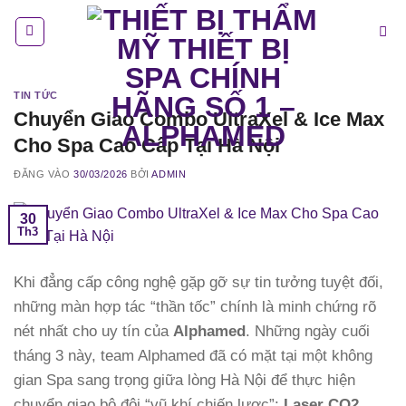
Bỏ
qua
nội
dung
TIN TỨC
Chuyển Giao Combo UltraXel & Ice Max
Cho Spa Cao Cấp Tại Hà Nội
ĐĂNG VÀO
30/03/2026
BỞI
ADMIN
30
Th3
Khi đẳng cấp công nghệ gặp gỡ sự tin tưởng tuyệt đối,
những màn hợp tác “thần tốc” chính là minh chứng rõ
nét nhất cho uy tín của
Alphamed
. Những ngày cuối
tháng 3 này, team Alphamed đã có mặt tại một không
gian Spa sang trọng giữa lòng Hà Nội để thực hiện
chuyển giao bộ đôi “vũ khí chiến lược”:
Laser CO2