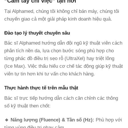
“Cầm tay chỉ việc” tận nơi
Tại Alphamed, chúng tôi không chỉ bán máy, chúng tôi
chuyển giao cả một giải pháp kinh doanh hiệu quả.
Đào tạo lý thuyết chuyên sâu
Bác sĩ Alphamed hướng dẫn đội ngũ kỹ thuật viên cách
phân tích nền da, lựa chọn bước sóng phù hợp cho
từng phác đồ điều trị sẹo rỗ (UltraXel) hay triệt lông
(Ice Max). Việc thấu hiểu cơ chế tác động giúp kỹ thuật
viên tự tin hơn khi tư vấn cho khách hàng.
Thực hành thực tế trên mẫu thật
Bác sĩ trực tiếp hướng dẫn cách căn chỉnh các thông
số kỹ thuật then chốt:
🔹
Năng lượng (Fluence) & Tần số (Hz):
Phù hợp với
từng vùng điều trị nhạy cảm.