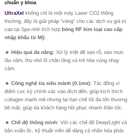
chuẩn y khoa
UltraXel
không chỉ là một máy Laser CO2 thông
thường, đây là giải pháp “vàng” cho các dịch vụ giá trị
cao tại Spa nhờ tích hợp
bóng RF kim loại cao cấp
nhập khẩu từ Mỹ
.
🔹
Hiệu quả đa năng:
Xử lý triệt để sẹo rỗ, sẹo mụn
lâu năm, thu nhỏ lỗ chân lông và trẻ hóa vùng nhạy
cảm.
🔹
Công nghệ tia siêu mảnh (0.1ms):
Tác động vi
điểm cực kỳ chính xác vào đích đến, giúp kích thích
collagen mạnh mẽ nhưng lại hạn chế tối đa tổn thương
bề mặt, giúp da khách hàng hồi phục nhanh thần tốc.
🔹
Chế độ thông minh:
Với các chế độ Deep/Light và
bắn xoắn ốc, kỹ thuật viên dễ dàng cá nhân hóa phác