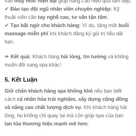
vào
máy móc hiện đại
giúp nâng cao hiệu quả làm đẹp.
✔
Đào tạo đội ngũ nhân viên chuyên nghiệp:
Kỹ
thuật viên cần
tay nghề cao, tư vấn tận tâm
.
✔
Tạo bất ngờ cho khách hàng:
Ví dụ, tặng một
buổi
massage miễn phí
khi khách đăng ký gói trị liệu dài
hạn.
⏩
Kết quả:
Khách hàng
hài lòng, tin tưởng
và không
muốn đổi sang spa khác!
5. Kết Luận
Giữ chân khách hàng spa không khó
nếu bạn biết
cách
cá nhân hóa trải nghiệm, xây dựng cộng đồng
và nâng cao chất lượng dịch vụ
. Khi khách hàng hài
lòng, họ không chỉ quay lại mà còn giúp spa của bạn
lan tỏa thương hiệu mạnh mẽ hơn
.