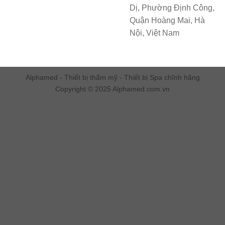
Dị, Phường Định Công,
Quận Hoàng Mai, Hà
Nội, Việt Nam
Alphamed - Thiết bị thẩm mỹ - Thiết bị Spa chĩnh hãng
Copyright © 2025 Alphamed.com.vn