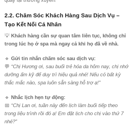
quay lại thường xuyên!
2.2. Chăm Sóc Khách Hàng Sau Dịch Vụ –
Tạo Kết Nối Cá Nhân
💡
Khách hàng cần sự quan tâm liên tục, không chỉ
trong lúc họ ở spa mà ngay cả khi họ đã về nhà.
🔹
Gửi tin nhắn chăm sóc sau dịch vụ:
💬
“Chị Hương ơi, sau buổi trẻ hóa da hôm nay, chị nhớ
dưỡng ẩm kỹ để duy trì hiệu quả nhé! Nếu có bất kỳ
thắc mắc nào, spa luôn sẵn sàng hỗ trợ ạ!”
🔹
Nhắc lịch hẹn tự động:
📅
“Chị Lan ơi, tuần này đến lịch làm buổi tiếp theo
trong liệu trình rồi đó ạ! Em đặt lịch cho chị vào thứ 7
nhé?”