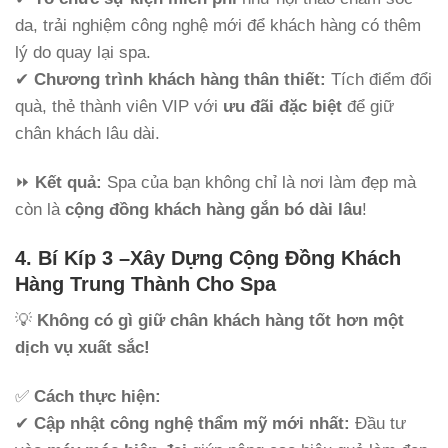
da, trải nghiệm công nghệ mới để khách hàng có thêm
lý do quay lại spa.
✔
Chương trình khách hàng thân thiết:
Tích điểm đổi
quà, thẻ thành viên VIP với
ưu đãi đặc biệt
để giữ
chân khách lâu dài.
⏩
Kết quả:
Spa của bạn không chỉ là nơi làm đẹp mà
còn là
cộng đồng khách hàng gắn bó dài lâu
!
4. Bí Kíp 3 –
Xây Dựng Cộng Đồng Khách
Hàng Trung Thành Cho Spa
💡
Không có gì giữ chân khách hàng tốt hơn một
dịch vụ xuất sắc!
✅
Cách thực hiện:
✔
Cập nhật công nghệ thẩm mỹ mới nhất:
Đầu tư