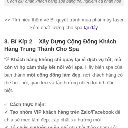
Cách giữ chân khách hàng spa bằng trải nghiệm cá nhân hóa
>> Tìm hiểu thêm về Bí quyết tránh mua phải máy laser
kém chất lượng cho spa
tại đây
3. Bí Kíp 2 – Xây Dựng Cộng Đồng Khách
Hàng Trung Thành Cho Spa
💡
Khách hàng không chỉ quay lại vì dịch vụ tốt, mà
còn vì họ cảm thấy kết nối với spa.
Hãy biến spa của
bạn thành
một cộng đồng làm đẹp
, nơi khách hàng có
thể học hỏi, giao lưu và tận hưởng nhiều lợi ích đặc
biệt.
✅
Cách thực hiện:
✔
Tạo nhóm VIP khách hàng trên Zalo/Facebook
để
chia sẻ mẹo làm đẹp, cập nhật xu hướng mới.
✔
Tổ chức sự kiện miễn phí
như hội thảo chăm sóc