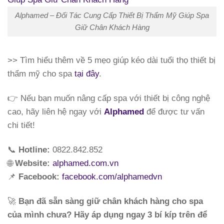
Alphamed – Đối Tác Cung Cấp Thiết Bị Thẩm Mỹ Giúp Spa
Giữ Chân Khách Hàng
>> Tìm hiểu thêm về 5 mẹo giúp kéo dài tuổi thọ thiết bị
thẩm mỹ cho spa
tại đây
.
👉 Nếu bạn muốn nâng cấp spa với thiết bị công nghệ
cao, hãy liên hệ ngay với
Alphamed
để được tư vấn
chi tiết!
📞
Hotline:
0822.842.852
🌐
Website:
alphamed.com.vn
📌
Facebook:
facebook.com/alphamedvn
🚀
Bạn đã sẵn sàng giữ chân khách hàng cho spa
của mình chưa? Hãy áp dụng ngay 3 bí kíp trên để