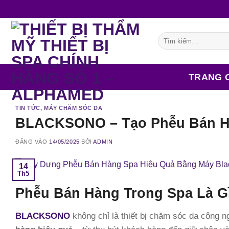
Bỏ
qua
nội
Tìm
dung
kiếm:
TRANG 
TIN TỨC
,
MÁY CHĂM SÓC DA
BLACKSONO – Tạo Phễu Bán Hà
ĐĂNG VÀO
14/05/2025
BỞI
ADMIN
14
Th5
Phễu Bán Hàng Trong Spa Là Gì
BLACKSONO
không chỉ là thiết bị chăm sóc da công 