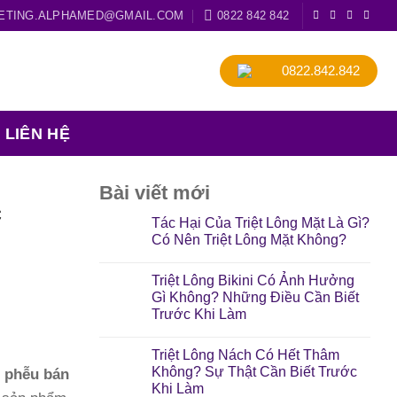
ETING.ALPHAMED@GMAIL.COM
0822 842 842
0822.842.842
LIÊN HỆ
Bài viết mới
c
Tác Hại Của Triệt Lông Mặt Là Gì?
Có Nên Triệt Lông Mặt Không?
Triệt Lông Bikini Có Ảnh Hưởng
Gì Không? Những Điều Cần Biết
Trước Khi Làm
Triệt Lông Nách Có Hết Thâm
Không? Sự Thật Cần Biết Trước
g phễu bán
Khi Làm