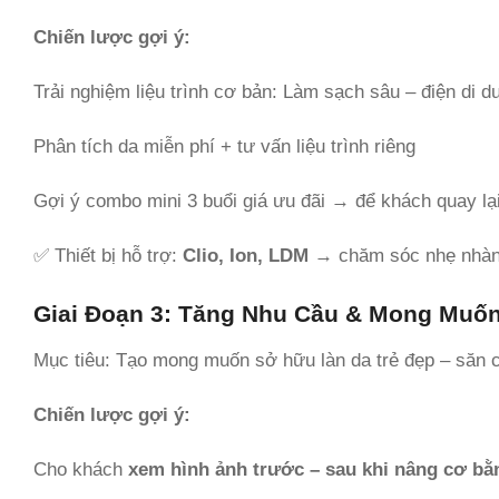
Chiến lược gợi ý:
Trải nghiệm liệu trình cơ bản: Làm sạch sâu – điện di 
Phân tích da miễn phí + tư vấn liệu trình riêng
Gợi ý combo mini 3 buổi giá ưu đãi → để khách quay lạ
✅ Thiết bị hỗ trợ:
Clio, Ion, LDM
→ chăm sóc nhẹ nhàng,
Giai Đoạn 3: Tăng Nhu Cầu & Mong Muốn
Mục tiêu: Tạo mong muốn sở hữu làn da trẻ đẹp – săn ch
Chiến lược gợi ý:
Cho khách
xem hình ảnh trước – sau khi nâng cơ bằ