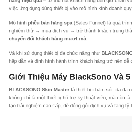
hàng hiệu quả
– từ thu hút khách hàng đến giữ chân và 
việc ứng dụng đúng thiết bị vào mô hình kinh doanh quy
Mô hình
phễu bán hàng spa
(Sales Funnel) là quá trìn
nghiệm thử → mua dịch vụ → trở thành khách trung thàn
chuyển đổi khách hàng mượt mà
.
Và khi sử dụng thiết bị đa chức năng như
BLACKSON
hấp dẫn và định hình hành trình khách hàng trở nên dễ 
Giới Thiệu Máy BlackSono Và 
BLACKSONO
Skin Master
là thiết bị chăm sóc da đa 
không chỉ là một thiết bị hỗ trợ kỹ thuật viên, mà còn là
tạo trải nghiệm cao cấp, dễ đóng gói dịch vụ và tăng tỷ l