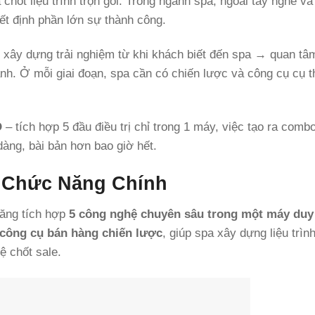
chốt liệu trình trọn gói. Trong ngành spa, ngoài tay nghề v
ết định phần lớn sự thành công.
h xây dựng trải nghiệm từ khi khách biết đến spa → quan tâ
h. Ở mỗi giai đoạn, spa cần có chiến lược và công cụ cụ t
O
– tích hợp 5 đầu điều trị chỉ trong 1 máy, việc tạo ra comb
dàng, bài bản hơn bao giờ hết.
5 Chức Năng Chính
năng tích hợp
5 công nghệ chuyên sâu trong một máy duy
công cụ bán hàng chiến lược
, giúp spa xây dựng liệu trình
ệ chốt sale.