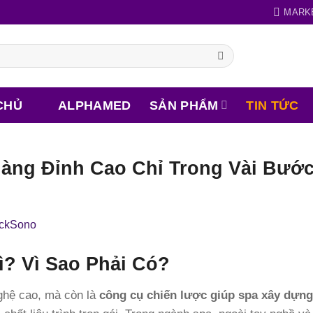
MARK
CHỦ
ALPHAMED
SẢN PHẨM
TIN TỨC
ng Đỉnh Cao Chỉ Trong Vài Bướ
? Vì Sao Phải Có?
nghệ cao, mà còn là
công cụ chiến lược giúp spa xây dựn