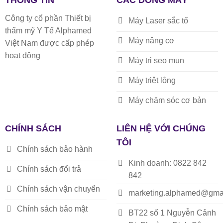
THÔNG TIN
CÁC DÒNG MÁY
Công ty cổ phần Thiết bị
Máy Laser sắc tố
thẩm mỹ Y Tế Alphamed
Máy nâng cơ
Việt Nam được cấp phép
hoạt động
Máy trị sẹo mụn
Máy triệt lông
Máy chăm sóc cơ bản
CHÍNH SÁCH
LIÊN HỆ VỚI CHÚNG
TÔI
Chính sách bảo hành
Kinh doanh: 0822 842
Chính sách đổi trả
842
Chính sách vận chuyển
marketing.alphamed@gma
Chính sách bảo mật
BT22 số 1 Nguyễn Cảnh