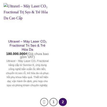
Ultraxel – Máy Laser CO₂
Fractional Trị Sẹo & Trẻ
Hóa Da
180.000.000
₫
(Giá chưa bao
gồm VAT)
Ultraxel – Máy Laser CO₂ Fractional
nâng cấp từ Sunrise K, ứng dụng
công nghệ bắn xoắn ốc tiên tiến,
chuyên trị sẹo rỗ, trẻ hóa da và phục
hồi phụ khoa hiệu quả. Thiết kế hiện
đại, vận hành ổn định, phù hợp cho
spa và phòng khám chuyên nghiệp.
1
2