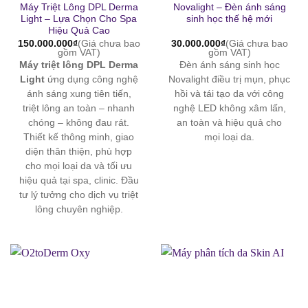
Máy Triệt Lông DPL Derma
Novalight – Đèn ánh sáng
Light – Lựa Chọn Cho Spa
sinh học thế hệ mới
Hiệu Quả Cao
150.000.000
₫
(Giá chưa bao
30.000.000
₫
(Giá chưa bao
gồm VAT)
gồm VAT)
Máy triệt lông DPL Derma
Đèn ánh sáng sinh học
Light
ứng dụng công nghệ
Novalight điều trị mụn, phục
ánh sáng xung tiên tiến,
hồi và tái tạo da với công
triệt lông an toàn – nhanh
nghệ LED không xâm lấn,
chóng – không đau rát.
an toàn và hiệu quả cho
Thiết kế thông minh, giao
mọi loại da.
diện thân thiện, phù hợp
cho mọi loại da và tối ưu
hiệu quả tại spa, clinic. Đầu
tư lý tưởng cho dịch vụ triệt
lông chuyên nghiệp.