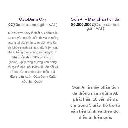
O2toDerm Oxy
Skin AI – Máy phân tích da
0
₫
(Giá chưa bao gồm VAT)
80.000.000
₫
(Giá chưa bao
gồm VAT)
O2toDerm Oxy
là thiết bị chăm sóc
da chuyên nghiệp đến từ Hàn Quốc,
mang lại giải pháp toàn diện cho làn
da khỏe mạnh và rạng rỡ. Máy hoạt
động bằng cách cung cấp
oxy tinh
khiết lên đến 90%
và ion âm
(anion), giúp tăng cường khả năng
tái tạo tế bào, cải thiện độ đàn hồi và
trẻ hóa làn da một cách hiệu quả.
Hãng sản xuất:
O2toDerm
Xuất
xứ:
Hàn Quốc
Skin AI là máy phân tích
da thông minh dùng AI,
phát hiện 10 vấn đề da
chỉ trong 5 giây, hỗ trợ tư
vấn liệu trình và theo dõi
điều trị hiệu quả.