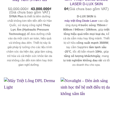
LASER D-LUX SKIN
Giá
Giá
50.000.000
₫
43.000.000
₫
0
₫
(Giá chưa bao gồm VAT)
gốc
hiện
(Giá chưa bao gồm VAT)
là:
tại
SYNA Plus
là thiết bị tiêm dưỡng
D-LUX SKIN
là
50.000.000₫.
là:
chất không kim tiên tiến đến từ Hàn
máy triệt lông Diode Laser
cao cấp
43.000.000₫.
Quốc, sử dụng công nghệ
Thủy
ứng dụng
4 bước sóng 755nm /
Lực Âm (Hydraulic Pressure
808nm / 940nm / 1064nm
, giúp
triệt
Technology)
để đưa dưỡng chất
lông hiệu quả trên mọi loại da
, kể
vào da một cách an toàn, hiệu quả
cả da sẫm màu hay lông mảnh. Thiết
và không đau đớn. Thiết bị này là
bị sở hữu
công suất mạnh 3500W
,
giải pháp lý tưởng cho các liệu trình
tay cầm Sapphire
làm lạnh sâu
chăm sóc da hiện đại, giúp làm sáng,
-25°C
, tốc độ bắn nhanh
10Hz
, giúp
trẻ hóa và cải thiện sức khỏe làn da
tăng số lượng khách/ngày
, mang
mà không cần đến kim tiêm hay thời
lại
trải nghiệm không đau rát
và tối
gian nghỉ dưỡng.
ưu doanh thu cho spa.